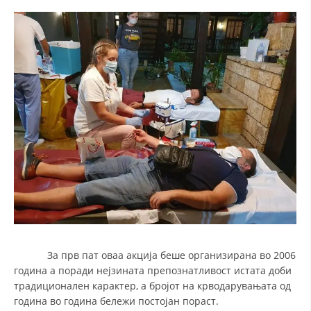
За прв пат оваа акција беше организирана во 2006
година а поради нејзината препознатливост истата доби
традиционален карактер, а бројот на крводарувањата од
година во година бележи постојан пораст.