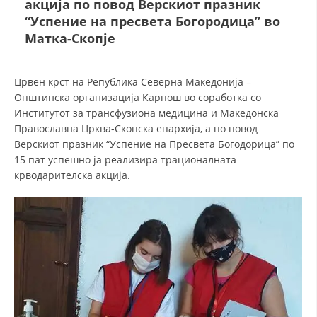
акција по повод Верскиот празник
“Успение на пресвета Богородица” во
Матка-Скопје
ДЕЈСТВУВАЊЕ
Црвен крст на Република Северна Македонија –
Општинска организација Карпош во соработка со
Институтот за трансфузиона медицина и Македонска
ПРИРАЧНИЦИ
Православна Црква-Скопска епархија, а по повод
Верскиот празник “Успение на Пресвета Богодорица” по
СТРАТЕГИИ
15 пат успешно ја реализира трационалната
крводарителска акција.
ЕДУКАТИВНО ИНФОРМАТИВНИ МАТЕРИЈАЛИ
БРОШУРИ
ПОСТЕРИ
ПРЕЗЕНТАЦИИ