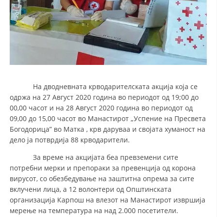
На дводневната крводарителската акција која се
одржа на 27 Август 2020 година во периодот од 19;00 до
00,00 часот и на 28 Август 2020 година во периодот од
09,00 до 15,00 часот во Манастирот „Успение на Пресвета
Богодорица” во Матка , крв даруваа и својата хуманост на
дело ја потврдија 88 крводарители.
За време на акцијата беа превземени сите
потребни мерки и препораки за превенција од корона
вирусот, со обезбедување на заштитна опрема за сите
вклучени лица, а 12 волонтери од Општинската
организација Карпош на влезот на Манастирот извршија
мерење на температура на над 2.000 посетители.