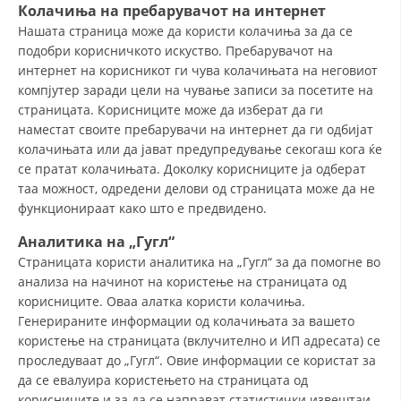
Колачиња на пребарувачот
на интернет
Нашата страница може да користи колачиња за да се
подобри корисничкото искуство. Пребарувачот на
интернет на корисникот ги чува колачињата на неговиот
компјутер заради цели на чување записи за посетите на
страницата. Корисниците може да изберат да ги
наместат своите пребарувачи на интернет да ги одбијат
колачињата или да јават предупредување секогаш кога ќе
се пратат колачињата. Доколку корисниците ја одберат
таа можност, одредени делови од страницата може да не
функционираат како што е предвидено.
Аналитика
на „Гугл“
Страницата користи аналитика на „Гугл“ за да помогне во
анализа на начинот на користење на страницата од
корисниците. Оваа алатка користи колачиња.
Генерираните информации од колачињата за вашето
користење на страницата (вклучително и ИП адресата) се
проследуваат до „Гугл“. Овие информации се користат за
да се евалуира користењето на страницата од
корисниците и за да се направат статистички извештаи