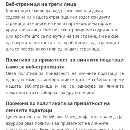
Веб-страници
на трети лица
Корисниците може да најдат реклами или друга
содржина на нашата страница, кои водат кон други
страници и сервиси на наши партнери, донатори, и
други трети лица. Ние не ја контролираме содржината
или врските што се присутни на тие страници и не сме
одговорни за постапките на вработените од страниците
што се поврзани кон или од нашата страница.
Политика за приватност на личните податоци
само за
веб-страницата
Оваа политика за приватност на личните податоци се
однесува само за информациите што се собираат преку
нашата веб-страница и не се однесува за личните
податоци што се собираат на други начини.
Промени во
политиката за приватност на
личните податоци
Црвениот крст на Република Македонија има право да ја
ажурира оваа политика за приватност на личните
податоци во кое било време. Кога ќе го направиме тоа, ќе