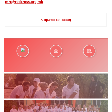
mrc@redcross.org.mk
< врати се назад