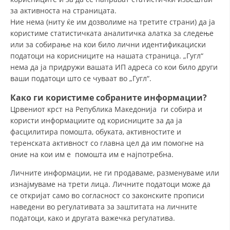
за активноста на страницата.
Ние нема (ниту ќе им дозволиме на третите страни) да ја
користиме статистичката аналитичка алатка за следење
или за собирање на кои било лични идентификациски
податоци на корисниците на нашата страница. „Гугл“
нема да ја придружи вашата ИП адреса со кои било други
ваши податоци што се чуваат во „Гугл“.
Како ги користиме собраните информации?
Црвениот крст на Република Македонија ги собира и
користи информациите од корисниците за да ја
фасцилитира помошта, обуката, активностите и
теренската активност со главна цел да им помогне на
оние на кои им е помошта им е најпотребна.
Личните информации, не ги продаваме, разменуваме или
изнајмуваме на трети лица. Личните податоци може да
се откријат само во согласност со законските прописи
наведени во регулативата за заштитата на личните
податоци, како и другата важечка регулатива.