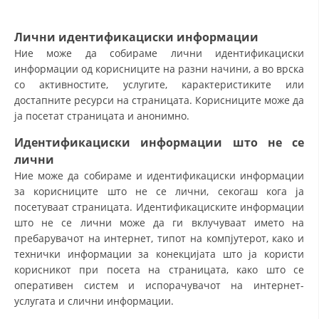
Лични идентификациски информации
ДЕЈСТВУВАЊЕ
Ние може да собираме лични идентификациски
информации од корисниците на разни начини, а во врска
со активностите, услугите, карактеристиките или
достапните ресурси на страницата. Корисниците може да
ја посетат страницата и анонимно.
ПРИРАЧНИЦИ
Идентификациски информации
што
не се
СТРАТЕГИИ
лични
Ние може да собираме и идентификациски информации
ЕДУКАТИВНО ИНФОРМАТИВНИ МАТЕРИЈАЛИ
за корисниците што не се лични, секогаш кога ја
посетуваат страницата. Идентификациските информации
БРОШУРИ
што не се лични може да ги вклучуваат името на
ПОСТЕРИ
пребарувачот на интернет, типот на компјутерот, како и
технички информации за конекцијата што ја користи
ПРЕЗЕНТАЦИИ
корисникот при посета на страницата, како што се
оперативен систем и испорачувачот на интернет-
услугата и слични информации.