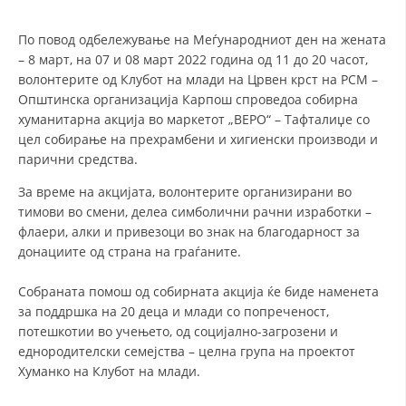
По повод одбележување на Меѓународниот ден на жената
ДЕЈСТВУВАЊЕ
– 8 март, на 07 и 08 март 2022 година од 11 до 20 часот,
волонтерите од Клубот на млади на Црвен крст на РСМ –
Општинска организација Карпош спроведоа собирна
хуманитарна акција во маркетот „ВЕРО“ – Тафталиџе со
цел собирање на прехрамбени и хигиенски производи и
ПРИРАЧНИЦИ
парични средства.
За време на акцијата, волонтерите организирани во
СТРАТЕГИИ
тимови во смени, делеа симболични рачни изработки –
ЕДУКАТИВНО ИНФОРМАТИВНИ МАТЕРИЈАЛИ
флаери, алки и привезоци во знак на благодарност за
донациите од страна на граѓаните.
БРОШУРИ
Собраната помош од собирната акција ќе биде наменета
ПОСТЕРИ
за поддршка на 20 деца и млади со попреченост,
ПРЕЗЕНТАЦИИ
потешкотии во учењето, од социјално-загрозени и
еднородителски семејства – целна група на проектот
Хуманко на Клубот на млади.