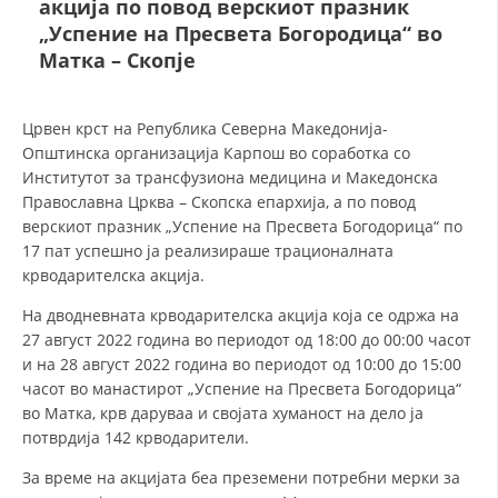
акција по повод верскиот празник
„Успение на Пресвета Богородица“ во
Матка – Скопје
ДЕЈСТВУВАЊЕ
Црвен крст на Република Северна Македонија-
Општинска организација Карпош во соработка со
Институтот за трансфузиона медицина и Македонска
ПРИРАЧНИЦИ
Православна Црква – Скопска епархија, а по повод
верскиот празник „Успение на Пресвета Богодорица“ по
СТРАТЕГИИ
17 пат успешно ја реализираше трационалната
крводарителска акција.
ЕДУКАТИВНО ИНФОРМАТИВНИ МАТЕРИЈАЛИ
На дводневната крводарителска акција која се одржа на
БРОШУРИ
27 август 2022 година во периодот од 18:00 до 00:00 часот
и на 28 август 2022 година во периодот од 10:00 до 15:00
ПОСТЕРИ
часот во манастирот „Успение на Пресвета Богодорица“
ПРЕЗЕНТАЦИИ
во Матка, крв даруваа и својата хуманост на дело ја
потврдија 142 крводарители.
За време на акцијата беа преземени потребни мерки за