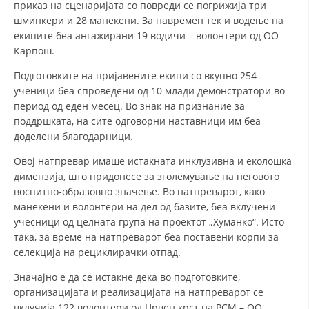
приказ на сценаријата со повреди се погрижија три
шминкери и 28 манекени. За навремен тек и водење на
екипите беа ангажирани 19 водичи – волонтери од ОО
Карпош.
Подготовките на пријавените екипи со вкупно 254
ученици беа спроведени од 10 млади демонстратори во
период од еден месец. Во знак на признание за
поддршката, на сите одговорни наставници им беа
доделени благодарници.
Овој натпревар имаше истакната инклузивна и еколошка
димензија, што придонесе за зголемување на неговото
воспитно-образовно значење. Во натпреварот, како
манекени и волонтери на дел од базите, беа вклучени
учесници од целната група на проектот „Хуманко“. Исто
така, за време на натпреварот беа поставени корпи за
селекција на рециклирачки отпад.
Значајно е да се истакне дека во подготовките,
организацијата и реализацијата на натпреварот се
вклучија 122 волонтери од Црвен крст на РСМ – ОО