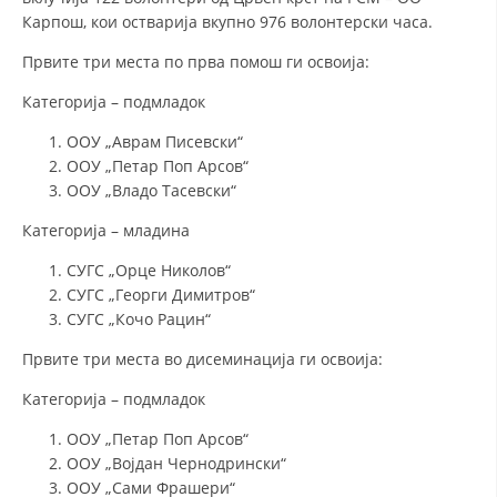
Карпош, кои остварија вкупно 976 волонтерски часа.
Првите три места по прва помош ги освоија:
Категорија – подмладок
ООУ „Аврам Писевски“
ООУ „Петар Поп Арсов“
ООУ „Владо Тасевски“
Категорија – младина
СУГС „Орце Николов“
СУГС „Георги Димитров“
СУГС „Кочо Рацин“
Првите три места во дисеминација ги освоија:
Категорија – подмладок
ООУ „Петар Поп Арсов“
ООУ „Војдан Чернодрински“
ООУ „Сами Фрашери“