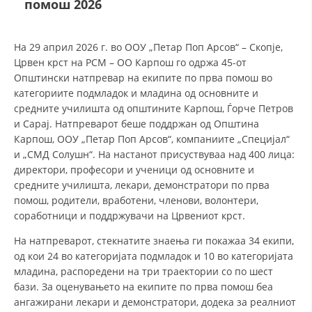
помош 2026
ДЕЈСТВУВАЊЕ
На 29 април 2026 г. во ООУ „Петар Поп Арсов“ – Скопје,
Црвен крст на РСМ – ОО Карпош го одржа 45-от
Општински натпревар на екипите по прва помош во
категориите подмладок и младина од основните и
средните училишта од општините Карпош, Ѓорче Петров
ПРИРАЧНИЦИ
и Сарај. Натпреварот беше поддржан од Општина
Карпош, ООУ „Петар Поп Арсов“, компаниите „Специјал“
СТРАТЕГИИ
и „СМД Солушн“. На настанот присуствуваа над 400 лица:
директори, професори и ученици од основните и
ЕДУКАТИВНО ИНФОРМАТИВНИ МАТЕРИЈАЛИ
средните училишта, лекари, демонстратори по прва
помош, родители, вработени, членови, волонтери,
БРОШУРИ
соработници и поддржувачи на Црвениот крст.
ПОСТЕРИ
На натпреварот, стекнатите знаења ги покажаа 34 екипи,
ПРЕЗЕНТАЦИИ
од кои 24 во категоријата подмладок и 10 во категоријата
младина, распоредени на три траектории со по шест
бази. За оценувањето на екипите по прва помош беа
ангажирани лекари и демонстратори, додека за реалниот