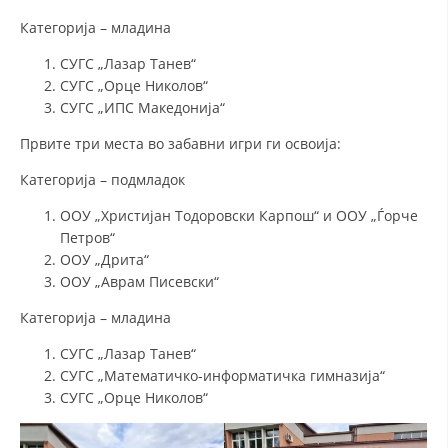
Категорија – младина
СУГС „Лазар Танев“
СУГС „Орце Николов“
СУГС „ИПС Македонија“
Првите три места во забавни игри ги освоија:
Категорија – подмладок
ООУ „Христијан Тодоровски Карпош“ и ООУ „Ѓорче
Петров“
ООУ „Дрита“
ООУ „Аврам Писевски“
Категорија – младина
СУГС „Лазар Танев“
СУГС „Математичко-информатичка гимназија“
СУГС „Орце Николов“