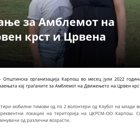
ДЕЈСТВУВАЊЕ
вање за Амблемот на
вен крст и Црвена
ПРИРАЧНИЦИ
СТРАТЕГИИ
ЕДУКАТИВНО ИНФОРМАТИВНИ МАТЕРИЈАЛИ
– Општинска организација Карпош во месец јули 2022 годин
наењата кај граѓаните за Амблемот на Движењето на Црвен крс
БРОШУРИ
ПОСТЕРИ
етири мобилни тимови од по 2 волонтери од Клубот на млади в
 фреквентни локации на територија на ЦКРСМ-ОО Карпош. С
ПРЕЗЕНТАЦИИ
 минувачи од различни возрасти.