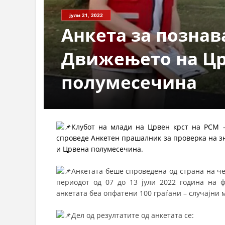
јули 21, 2022
Анкета за позна
Движењето на Цр
полумесечина
Клубот на млади на Црвен крст на РСМ 
спроведе Анкетен прашалник за проверка на з
и Црвена полумесечина.
Анкетата беше спроведена од страна на ч
периодот од 07 до 13 јули 2022 година на
анкетата беа опфатени 100 граѓани – случајни
Дел од резултатите од анкетата се: