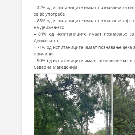
– 42% од испитаниците имаат познавање за си
се во употреба
– 88% од испитаниците имаат познавање кој е 
на Движењето
– 84% од испитаниците имаат познавање за
Движењето
– 71% од испитаниците имаат познавање дека 
причини
– 90% од испитаниците имаат познавање кој е
Северна Македонија