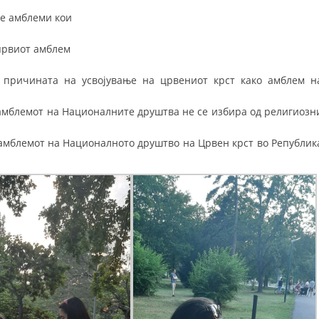
те амблеми кои
првиот амблем
 причината на усвојување на црвениот крст како амблем н
амблемот на Националните друштва не се избира од религиозн
 амблемот на Националното друштво на Црвен крст во Републик