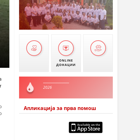
ONLINE
ДОНАЦИИ
а
т
2026
о
Апликација за прва помош
о