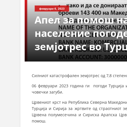
февруари 6, 2023
Апел за помош н
население погод
земјотрес во Тур
Силниот катастрофален земјотрес од 7,8 степен
06 февруари 2023 година ги погоди Турција 
човечки загуби.
Црвениот крст на Република Северна Македони
Турција и Сирија за жртвите од страотниот з
Црвена полумесечина и Сириска Арапска Црв
помош.