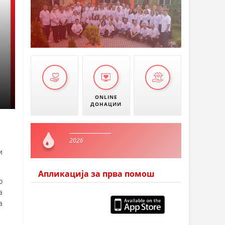
ONLINE
ДОНАЦИИ
2026
и
Апликација за прва помош
о
а
а