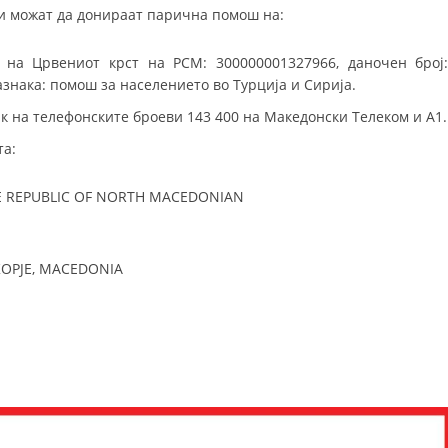
ни можат да донираат парична помош на:
 на Црвениот крст на РСМ: 300000001327966, даночен број
знака: помош за населението во Турција и Сирија.
ик на телефонските броеви 143 400 на Македонски Телеком и А1.
та:
E REPUBLIC OF NORTH MACEDONIAN
KOPJE, MACEDONIA