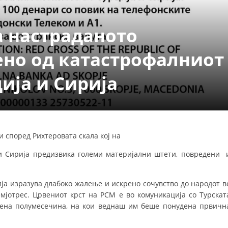
ДЕЈСТВУВАЊЕ
а настраданото
ено од катастрофалниот
ција и Сирија
ПРИРАЧНИЦИ
СТРАТЕГИИ
ЕДУКАТИВНО ИНФОРМАТИВНИ МАТЕРИЈАЛИ
и според Рихтеровата скала кој на
БРОШУРИ
и Сирија предизвика големи материјални штети, повредени 
ПОСТЕРИ
ја изразува длабоко жалење и искрено сочувство до народот в
ПРЕЗЕНТАЦИИ
емјотрес. Црвениот крст на РСМ е во комуникација со Турскат
ена полумесечина, на кои веднаш им беше понудена првичн