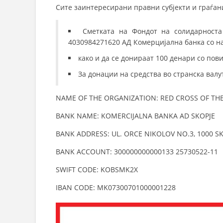
Сите заинтересирани правни субјекти и граѓа
Сметката на Фондот на солидарноста
4030984271620 АД Комерцијална банка со на
како и да се донираат 100 денари со пов
За донации на средства во странска валу
NAME OF THE ORGANIZATION: RED CROSS OF TH
BANK NAME: KOMERCIJALNA BANKA AD SKOPJE
BANK ADDRESS: UL. ORCE NIKOLOV NO.3, 1000 S
BANK ACCOUNT: 300000000000133 25730522-11
SWIFT CODE: KOBSMK2X
IBAN CODE: MK07300701000001228