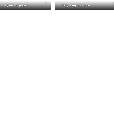
еа од катастрофи
Видеа од настани
ДЕЈСТВУВАЊЕ
ПРИРАЧНИЦИ
СТРАТЕГИИ
ЕДУКАТИВНО ИНФОРМАТИВНИ МАТЕРИЈАЛИ
БРОШУРИ
ПОСТЕРИ
ПРЕЗЕНТАЦИИ