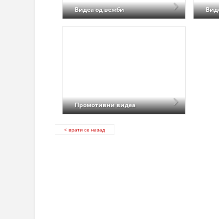
Видеа од вежби
Вид
Промотивни видеа
< врати се назад