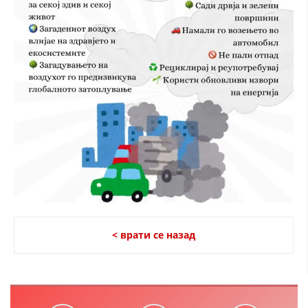
< врати се назад