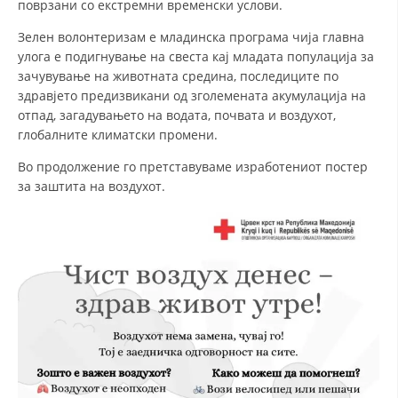
поврзани со екстремни временски услови.
Зелен волонтеризам е младинска програма чија главна
улога е подигнување на свеста кај младата популација за
зачувување на животната средина, последиците по
здравјето предизвикани од зголемената акумулација на
отпад, загадувањето на водата, почвата и воздухот,
глобалните климатски промени.
Во продолжение го претставуваме изработениот постер
за заштита на воздухот.