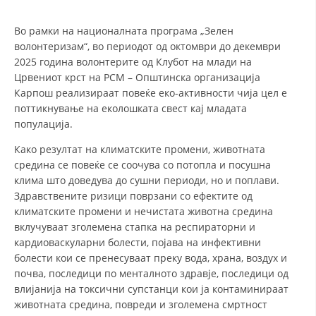
Во рамки на националната програма „Зелен
ДЕЈСТВУВАЊЕ
волонтеризам“, во периодот од октомври до декември
2025 година волонтерите од Клубот на млади на
Црвениот крст на РСМ – Општинска организација
Карпош реализираат повеќе еко-активности чија цел е
поттикнување на еколошката свест кај младата
ПРИРАЧНИЦИ
популација.
Како резултат на климатските промени, животната
СТРАТЕГИИ
средина се повеќе се соочува со потопла и посушна
ЕДУКАТИВНО ИНФОРМАТИВНИ МАТЕРИЈАЛИ
клима што доведува до сушни периоди, но и поплави.
Здравствените ризици поврзани со ефектите од
БРОШУРИ
климатските промени и нечистата животна средина
вклучуваат зголемена стапка на респираторни и
ПОСТЕРИ
кардиоваскуларни болести, појава на инфективни
ПРЕЗЕНТАЦИИ
болести кои се пренесуваат преку вода, храна, воздух и
почва, последици по менталното здравје, последици од
влијанија на токсични супстанци кои ја контаминираат
животната средина, повреди и зголемена смртност