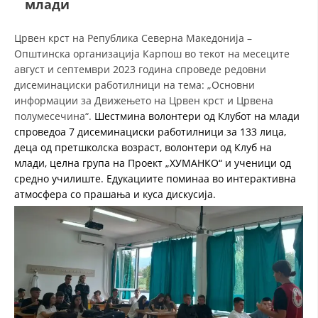
млади
ДЕЈСТВУВАЊЕ
Црвен крст на Република Северна Македонија –
Општинска организација Карпош во текот на месеците
август и септември 2023 година спроведе редовни
дисеминациски работилници на тема: „Основни
информации за Движењето на Црвен крст и Црвена
полумесечина“.
Шестмина волонтери од Клубот на млади
ПРИРАЧНИЦИ
спроведоа 7 дисеминациски работилници за 133 лица,
деца од претшколска возраст, волонтери од Клуб на
СТРАТЕГИИ
млади, целна група на Проект „ХУМАНКО“ и ученици од
средно училиште. Едукациите поминаа во интерактивна
ЕДУКАТИВНО ИНФОРМАТИВНИ МАТЕРИЈАЛИ
атмосфера со прашања и куса дискусија.
БРОШУРИ
ПОСТЕРИ
ПРЕЗЕНТАЦИИ