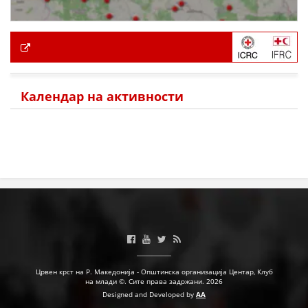
Календар на активности
Црвен крст на Р. Македонија - Општинска организација Центар, Клуб
на млади ©. Сите права задржани. 2026
Designed and Developed by
AA