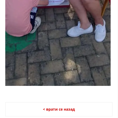
< врати се назад