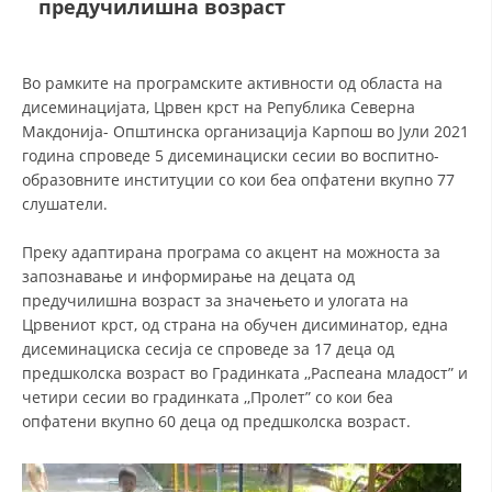
предучилишна возраст
ДЕЈСТВУВАЊЕ
Во рамките на програмските активности од областа на
дисеминацијата, Црвен крст на Република Северна
Макдонија- Општинска организација Карпош во Јули 2021
година спроведе 5 дисеминациски сесии во воспитно-
образовните институции со кои беа опфатени вкупно 77
ПРИРАЧНИЦИ
слушатели.
СТРАТЕГИИ
Преку адаптирана програма со акцент на можноста за
запознавaње и информирање на децата од
ЕДУКАТИВНО ИНФОРМАТИВНИ МАТЕРИЈАЛИ
предучилишна возраст за значењето и улогата на
БРОШУРИ
Црвениот крст, од страна на обучен дисиминатор, една
дисеминациска сесија се спроведе за 17 деца од
ПОСТЕРИ
предшколска возраст во Градинката ,,Распеана младост” и
четири сесии во градинката ,,Пролет” со кои беа
ПРЕЗЕНТАЦИИ
опфатени вкупно 60 деца од предшколска возраст.