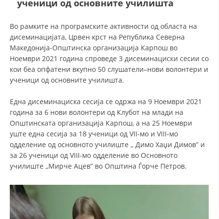
ученици од основните училишта
ДЕЈСТВУВАЊЕ
Во рамките на програмските активности од областа на
дисеминацијата, Црвен крст на Република Северна
Македонија-Општинска организација Карпош во
Ноември 2021 година спроведе 3 дисеминациски сесии со
кои беа опфатени вкупно 50 слушатели–нови волонтери и
ученици од основните училишта.
ПРИРАЧНИЦИ
Една дисеминациска сесија се одржа на 9 Ноември 2021
СТРАТЕГИИ
година за 6 нови волонтери од Клубот на млади на
Општинската организација Карпош, а на 25 Ноември
ЕДУКАТИВНО ИНФОРМАТИВНИ МАТЕРИЈАЛИ
уште една сесија за 18 ученици од VII-мо и VIII-мо
БРОШУРИ
одделение од основното училиште ,, Димо Хаџи Димов” и
за 26 ученици од VIII-мо одделение во Основното
ПОСТЕРИ
училиште ,,Мирче Ацев” во Општина Ѓорче Петров.
ПРЕЗЕНТАЦИИ