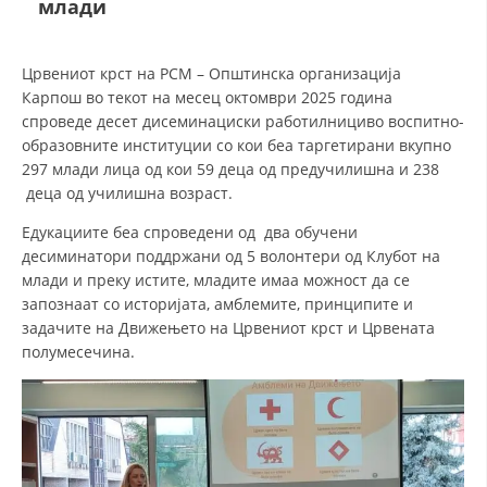
млади
ДЕЈСТВУВАЊЕ
Црвениот крст на РСМ – Општинска организација
Карпош во текот на месец октомври 2025 година
спроведе десет дисеминациски работилнициво воспитно-
образовните институции со кои беа таргетирани вкупно
297 млади лица од кои 59 деца од предучилишна и 238
ПРИРАЧНИЦИ
деца од училишна возраст.
Едукациите беа спроведени од два обучени
СТРАТЕГИИ
десиминатори поддржани од 5 волонтери од Клубот на
ЕДУКАТИВНО ИНФОРМАТИВНИ МАТЕРИЈАЛИ
млади и преку истите, младите имаа можност да се
запознаат со историјата, амблемите, принципите и
БРОШУРИ
задачите на Движењето на Црвениот крст и Црвената
полумесечина.
ПОСТЕРИ
ПРЕЗЕНТАЦИИ