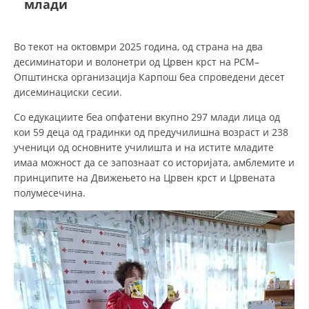
млади
ДЕЈСТВУВАЊЕ
Во текот на октовмри 2025 година, од страна на два
десиминатори и волонетри од Црвен крст на РСМ–
Општинска организација Карпош беа спроведени десет
дисеминациски сесии.
Со едукациите беа опфатени вкупно 297 млади лица од
ПРИРАЧНИЦИ
кои 59 деца од градинки од предучилишна возраст и 238
ученици од основните училишта и на истите младите
СТРАТЕГИИ
имаа можност да се запознаат со историјата, амблемите и
ЕДУКАТИВНО ИНФОРМАТИВНИ МАТЕРИЈАЛИ
принципите на Движењето на Црвен крст и Црвената
полумесечина.
БРОШУРИ
ПОСТЕРИ
ПРЕЗЕНТАЦИИ