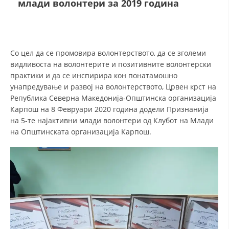
млади волонтери за 2019 година
ДЕЈСТВУВАЊЕ
Со цел да се промовира волонтерството, да се зголеми
видливоста на волонтерите и позитивните волонтерски
практики и да се инспирира кон понатамошно
унапредување и развој на волонтерството, Црвен крст на
ПРИРАЧНИЦИ
Република Северна Македонија-Општинска организација
Карпош на 8 Февруари 2020 година додели Признанија
СТРАТЕГИИ
на 5-те најактивни млади волонтери од Клубот на Млади
ЕДУКАТИВНО ИНФОРМАТИВНИ МАТЕРИЈАЛИ
на Општинската организација Карпош.
БРОШУРИ
ПОСТЕРИ
ПРЕЗЕНТАЦИИ