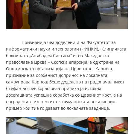
Признанија беа доделени и на Факултетот за
информатички науки и технологии (ФИНКИ), Клиничката
болницата „Аџибадем Систина“ и на Македонска
православна Црква – Скопска епархија, а од страна на
Општинската организација на Црвен крст Карпош,
признание за особениот допринос на локалната
самоуправа Карпош беше доделено на градоначалникот
Стефан Богоев кој во оваа прилика ја истакна
досегашната успешна соработка со Црвениот крст, а на
наградените им честита за хуманоста и позитивниот
пример кои тие го даваат во локалната заедница.