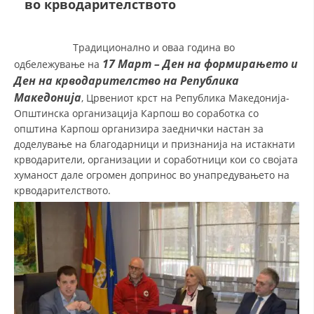
во крводарителството
ДЕЈСТВУВАЊЕ
Традиционално и оваа година во
17 Март – Ден на формирањето и
одбележување на
Ден на крводарителство на Република
Македонија
, Црвениот крст на Република Македонија-
Општинска организација Карпош во соработка со
ПРИРАЧНИЦИ
општина Карпош организира заеднички настан за
доделување на благодарници и признанија на истакнати
СТРАТЕГИИ
крводарители, организации и соработници кои со својата
хуманост дале огромен допринос во унапредувањето на
ЕДУКАТИВНО ИНФОРМАТИВНИ МАТЕРИЈАЛИ
крводарителството.
БРОШУРИ
ПОСТЕРИ
ПРЕЗЕНТАЦИИ