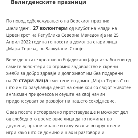
Велигденските празници
ДЕЈСТВУВАЊЕ
По повод одбележувањето на Верскиот празник
27
волонтери
,,Велигден”,
од Клубот на млади на
Црвен крст на Република Северна Македонија на 25
Април 2022 година го посетија домот за стари лица
,,Мајка Тереза,, во Злокуќани–Скопје.
ПРИРАЧНИЦИ
Велигденските креативно бојадисани јајца изработени од
СТРАТЕГИИ
самите волонтери со огромно задоволство и скрени
желби за добро здравје и долг живот им беа подарени
ЕДУКАТИВНО ИНФОРМАТИВНИ МАТЕРИЈАЛИ
стари лица
на 70
сместени во домот ,,Мајка Тереза“ со
што им го разубавија денот на оние кои со својот животен
БРОШУРИ
ангажман придонесоа и сеуште на свој начин
придонесуваат за развојот на нашето секојдневие.
ПОСТЕРИ
Оваа посета истовремено претставуваше и можност дел
ПРЕЗЕНТАЦИИ
од слободното време овие лица да го поминат во
дружење, организирање и вклучување во друштвени
игри како што се домино и шах и разговори и