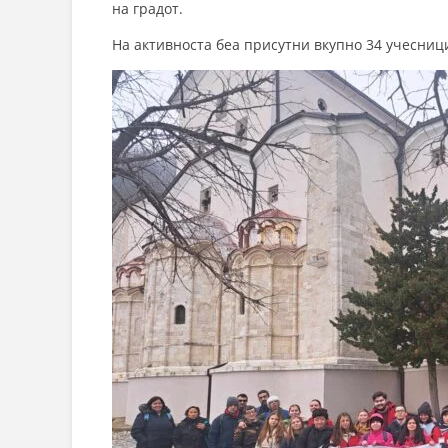
на градот.
На активноста беа присутни вкупно 34 учесници