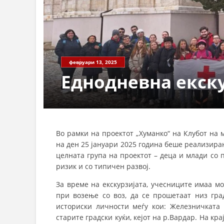
февруари 13, 2025
Еднодневна екску
Во рамки на проектот „Хуманко“ на Клубот на
на ден 25 јануари 2025 година беше реализиран
целната група на проектот – деца и млади со 
ризик и со типичен развој.
За време на екскурзијата, учесниците имаа мо
при возење со воз, да се прошетаат низ гра
историски личности меѓу кои: Железничката с
старите градски куќи, кејот на р.Вардар. На к