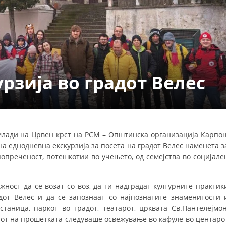
ДЕЈСТВУВАЊЕ
рзија во градот Велес
ПРИРАЧНИЦИ
СТРАТЕГИИ
ЕДУКАТИВНО ИНФОРМАТИВНИ МАТЕРИЈАЛИ
 млади на Црвен крст на РСМ – Општинска организација Карпо
а еднодневна екскурзија за посета на градот Велес наменета з
БРОШУРИ
попреченост, потешкотии во учењето, од семејства во социјале
ПОСТЕРИ
ПРЕЗЕНТАЦИИ
жност да се возат со воз, да ги надградат културните практик
дот Велес и да се запознаат со најпознатите знаменитости 
таница, паркот во градот, театарот, црквата Св.Пантелејмон
рајот на прошетката следуваше освежување во кафуле во центаро