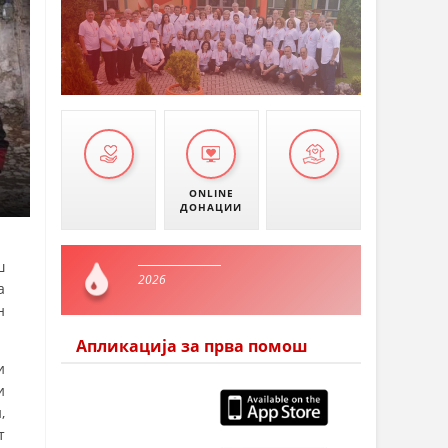
ONLINE
ДОНАЦИИ
ш
2026
а
н
Апликација за прва помош
и
и
,
т