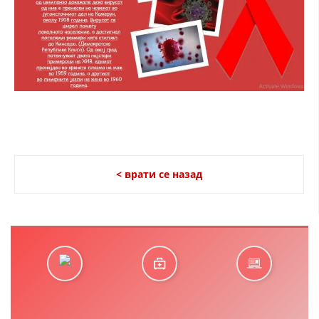
< врати се назад