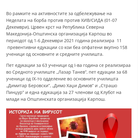
Во рамките на активностите за одбележување на
ДЕЈСТВУВАЊЕ
Неделата на борба против против ХИВ/СИДА (01-07
Декември), Црвен крст на Република Северна
Македонија-Општинска организација Карпош во
периодот од 1-6 Декември 2021 година реализира 11
превентивни едукации со кои беа опфатени вкупно 158
ПРИРАЧНИЦИ
ученици од основните и средните училишта.
Пет едукации за 63 ученици од I-ва година се реализираа
СТРАТЕГИИ
во Средното училиште ,,Лазар Танев”, пет едуации за 68
ЕДУКАТИВНО ИНФОРМАТИВНИ МАТЕРИЈАЛИ
ученици од IX-то одделение во основните училишта
,,Димитар Беровски”, ,,Димо Хаџи Димов” и ,,Страшо
БРОШУРИ
Пинџур” и една едукација за 27 членови од Клубот на
млади на Општинската организација Карпош.
ПОСТЕРИ
ПРЕЗЕНТАЦИИ