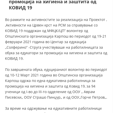
промоција на хигиена и заштита oд
КОВИД 19
ДЕЈСТВУВАЊЕ
Во рамките на активностите за реализација на Проектот ,
,Активности на Црвен крст на РСМ за справување со
КОВИД 19 поддржан од МФЦК/ЦП” волонтер од
Општинската организација Карпош во периодот од 19-21
февруари 2021 година во Центар за едукација
ПРИРАЧНИЦИ
,,Солферино” -Струга учествуваше на работилницата за
обука за едукатори за промоција на хигиена и заштита од
СТРАТЕГИИ
КОВИД 19.
ЕДУКАТИВНО ИНФОРМАТИВНИ МАТЕРИЈАЛИ
По завршената обука, едуцираниот волонтер во периодот
БРОШУРИ
од 10-12 Март 2021 година во Општинска организација
Карпош одржа по една едукативна работилница за
ПОСТЕРИ
промоција на хигиена и заштита од Ковид 19, за 94
ученици од I-во до III-то одделение од ООУ ,, Аврам
ПРЕЗЕНТАЦИИ
Писевски,, ООУ Страшо Пинџур,, и од ООУ,,Горче Петров,,.
За време на одржување на едукативните работилници