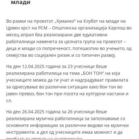
млади
ДЕЈСТВУВАЊЕ
Во рамки на проектот „Хуманко“ на Клубот на млади на
Црвен крст на РСМ – Општинска организација Карпош во
месец април беа реализирани две едукативни
работилници наменета за целната група на проектот –
деца и млади со попреченост, потешкотии во учењето, од
ПРИРАЧНИЦИ
семејства во социјален ризик и со типичен развој.
На ден 12.04.2025 година за 23 учесници беше
СТРАТЕГИИ
реализирана работилица на тема „БОН ТОН“ на која
ЕДУКАТИВНО ИНФОРМАТИВНИ МАТЕРИЈАЛИ
учесниците можеа да ги учат и надградуваат правилата
за однесување во различни ситуации како бон тон во
БРОШУРИ
јавен превоз, бон тон при посета на културни настани и
сл.
ПОСТЕРИ
На ден 26.04.2025 година за 26 учесници беше
ПРЕЗЕНТАЦИИ
реализирана музичка работилница за запознавање со
основните информации за различни видови на музички
инструменти, а дел од учесниците имаа можност и да
пробаат да свират на инструменти.