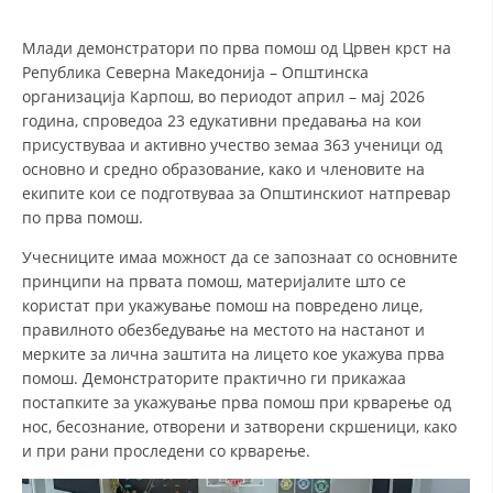
Млади демонстратори по прва помош од Црвен крст на
ДЕЈСТВУВАЊЕ
Република Северна Македонија – Општинска
организација Карпош, во периодот април – мај 2026
година, спроведоа 23 едукативни предавања на кои
присуствуваа и активно учество земаа 363 ученици од
основно и средно образование, како и членовите на
ПРИРАЧНИЦИ
екипите кои се подготвуваа за Општинскиот натпревар
по прва помош.
СТРАТЕГИИ
Учесниците имаа можност да се запознаат со основните
ЕДУКАТИВНО ИНФОРМАТИВНИ МАТЕРИЈАЛИ
принципи на првата помош, материјалите што се
користат при укажување помош на повредено лице,
БРОШУРИ
правилното обезбедување на местото на настанот и
мерките за лична заштита на лицето кое укажува прва
ПОСТЕРИ
помош. Демонстраторите практично ги прикажаа
ПРЕЗЕНТАЦИИ
постапките за укажување прва помош при крварење од
нос, бесознание, отворени и затворени скршеници, како
и при рани проследени со крварење.