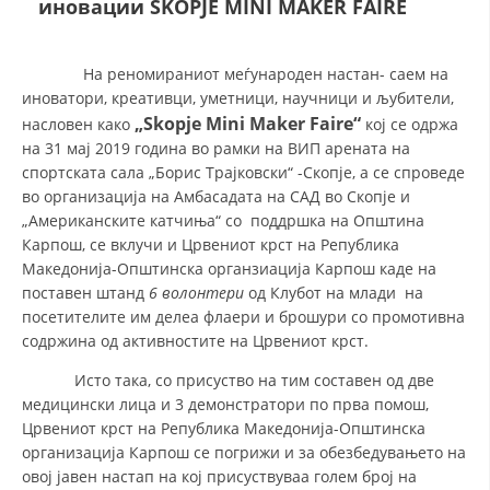
иновации SKOPJE MINI MAKER FAIRE
ДЕЈСТВУВАЊЕ
На реномираниот меѓународен настан- саем на
иноватори, креативци, уметници, научници и љубители,
„Skopje Mini Maker Faire“
насловен како
кој се одржа
на 31 мај 2019 година во рамки на ВИП арената на
спортската сала „Борис Трајковски“ -Скопје, а се спроведе
ПРИРАЧНИЦИ
во организација на Амбасадата на САД во Скопје и
„Американските катчиња“ со поддршка на Општина
СТРАТЕГИИ
Карпош, се вклучи и Црвениот крст на Република
Македонија-Општинска органзиација Карпош каде на
ЕДУКАТИВНО ИНФОРМАТИВНИ МАТЕРИЈАЛИ
поставен штанд
6 волонтери
од Клубот на млади на
посетителите им делеа флаери и брошури со промотивна
БРОШУРИ
содржина од активностите на Црвениот крст.
ПОСТЕРИ
Исто така, со присуство на тим составен од две
ПРЕЗЕНТАЦИИ
медицински лица и 3 демонстратори по прва помош,
Црвениот крст на Република Македонија-Општинска
организација Карпош се погрижи и за обезбедувањето на
овој јавен настап на кој присуствуваа голем број на