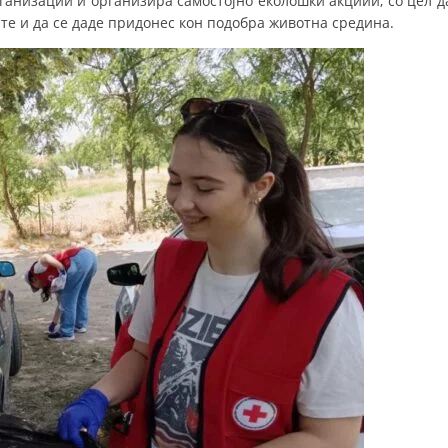
рганизации и организира самостојно еколошки акциии, со цел д
те и да се даде придонес кон подобра животна средина.