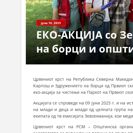
јули 10, 2025
ЕКО-АКЦИЈА со З
на борци и општ
Црвениот крст на Република Северна Македо
Карпош и Здружението на борци од Првиот ск
еко-акција за чистење на Паркот на Првиот ско
Акцијата се спроведе на 09 јуни 2025 г. и на 
на млади и деца и млади од целната група на
екипата од тв емисијата Зевзекманија, кои мед
Црвениот крст на РСМ – Општинска органи