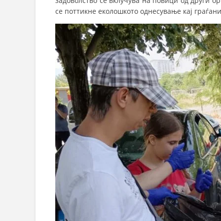
задоволство се вклучува на повици од други о
се поттикне еколошкото однесување кај граѓани