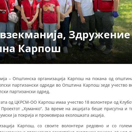
ДЕЈСТВУВАЊЕ
евзекманија, Здружение
ина Карпош
ПРИРАЧНИЦИ
СТРАТЕГИИ
ЕДУКАТИВНО ИНФОРМАТИВНИ МАТЕРИЈАЛИ
нија – Општинска организација Карпош на покана од општин
опски партизански одреди во Општина Карпош зеде учество в
БРОШУРИ
пски партизански одред.
ПОСТЕРИ
истата од ЦКРСМ-ОО Карпош имаа учество 18 волонтери од Клубо
ПРЕЗЕНТАЦИИ
 Проектот „Хуманко“. За време на акцијата беше присутна и т
иумски ја покрија и промовираа еколошката акција.
зација Карпош, со своите волонтери редовно и со голем