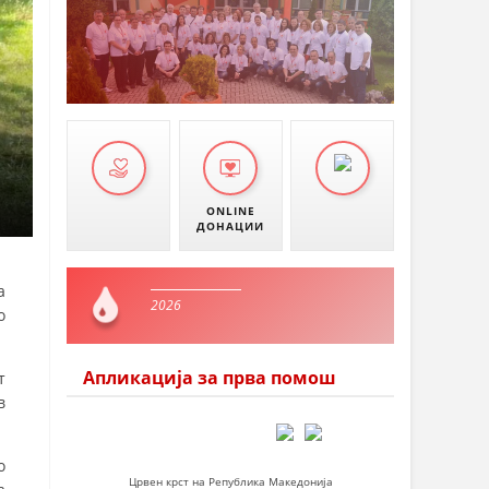
ONLINE
ДОНАЦИИ
а
2026
о
Апликација за прва помош
т
в
о
Црвен крст на Република Македонија