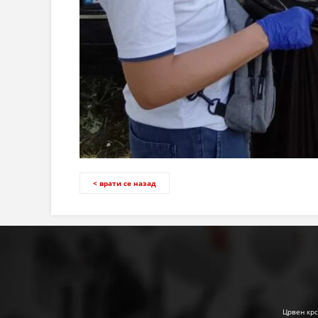
< врати се назад
Црвен крс