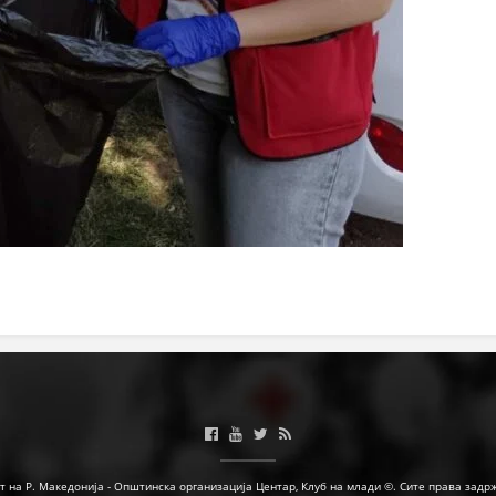
т на Р. Македонија - Општинска организација Центар, Клуб на млади ©. Сите права задр