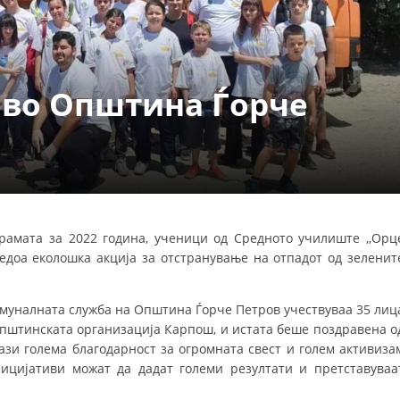
ДЕЈСТВУВАЊЕ
 во Општина Ѓорче
ПРИРАЧНИЦИ
СТРАТЕГИИ
ЕДУКАТИВНО ИНФОРМАТИВНИ МАТЕРИЈАЛИ
рамата за 2022 година, ученици од Средното училиште ,,Орц
оведоа еколошка акција за отстранување на отпадот од зеленит
БРОШУРИ
ПОСТЕРИ
Комуналната служба на Општина Ѓорче Петров учествуваа 35 лиц
ПРЕЗЕНТАЦИИ
Општинската организација Карпош, и истата беше поздравена о
ази голема благодарност за огромната свест и голем активиза
ицијативи можат да дадат големи резултати и претставуваа