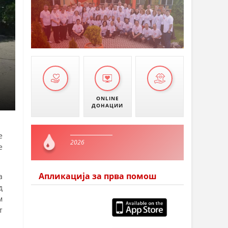
ONLINE
ДОНАЦИИ
е
2026
е
Апликација за прва помош
а
д
м
т