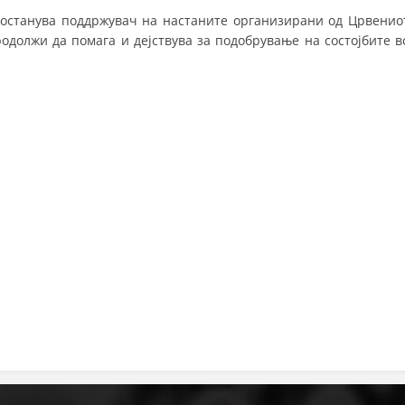
 останува поддржувач на настаните организирани од Црвенио
одолжи да помага и дејствува за подобрување на состојбите в