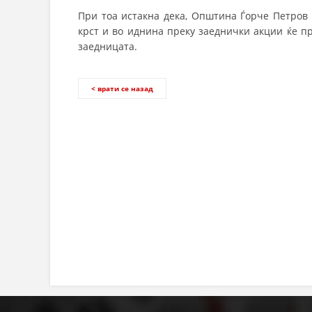
При тоа истакна дека, Општина Ѓорче Петров
крст и во иднина преку заеднички акции ќе пр
заедницата.
< врати се назад