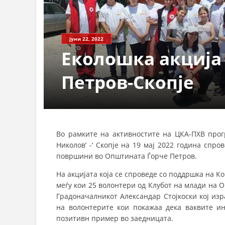
јуни 22, 2022
Еколошка акција
Петров-Скопје
Во рамките на активностите на ЦКА-ПХВ прог
Николов’ -‘ Скопје на 19 мај 2022 година спр
површини во Општината Ѓорче Петров.
На акцијата која се спроведе со поддршка на 
меѓу кои 25 волонтери од Клубот на млади на 
Градоначалникот Александар Стојкоски кој изр
на волонтерите кои покажаа дека ваквите ин
позитивн пример во заедницата.