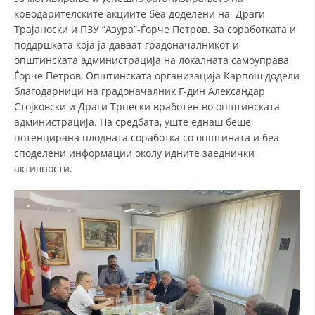
крводарителските акциите беа доделени на Драги
Трајаноски и ПЗУ “Азура”-Ѓорче Петров. За соработката и
поддршката која ја даваaт градоначалникот и
општинската администрација на локалната самоуправа
Ѓорче Петров, Општинската организација Карпош додели
благодарници на градоначалник Г-дин Александар
Стојковски и Драги Трпески вработен во општинската
администрација. На средбата, уште еднаш беше
потенцирана плодната соработка со општината и беа
споделени информации околу идните заеднички
активности.