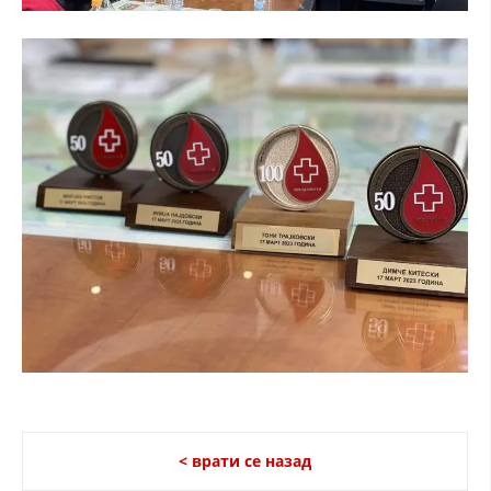
< врати се назад