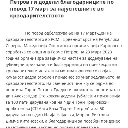
Петров ги додели благодарниците по
повод 17 март за најуспешните во
крводарителството
ДЕЈСТВУВАЊЕ
По повод одбележување на 17 Март-Ден на
крводарителството во РСМ , Црвениот крст на Република
Северна Македонија-Општинска организација Карпош во
ПРИРАЧНИЦИ
соработка со општина Ѓорче Петров на 23 Март 2023
година организира заеднички настан за доделување на
СТРАТЕГИИ
јубилејни признанија и благодарници на повеќекратни
крводарители и истаканти мотиватори кои со својата
ЕДУКАТИВНО ИНФОРМАТИВНИ МАТЕРИЈАЛИ
хуманост дадоа огромен придонес во унапредувањето на
крводарителството. На свечениот чин кој се одржа во
БРОШУРИ
општина Ѓорче Петров, Градоначалникот на општината г-
ПОСТЕРИ
дин Александар Стојковски додели јубилејни признанија
за 100 пати дарувана крв на г-дин Тони Трајковски-
ПРЕЗЕНТАЦИИ
вработен во ЈСП Авто База “Горче Петров” и за 50
дарувања на г-дин Илија Најдоски, Марјан Ристов и
Димче Китановски, а благодарници за посебен придонес
за мотивирање и успешно организирањето на