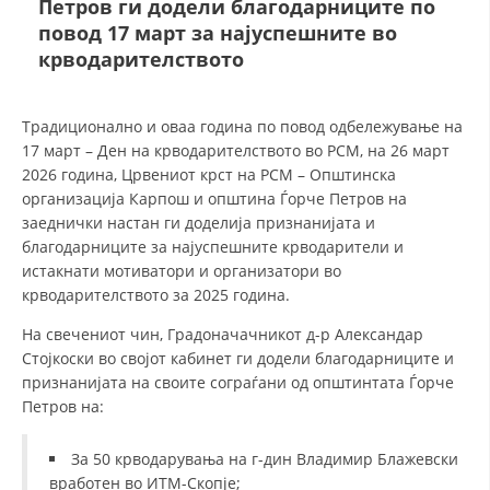
Петров ги додели благодарниците по
повод 17 март за најуспешните во
крводарителството
ДЕЈСТВУВАЊЕ
Традиционално и оваа година по повод одбележување на
17 март – Ден на крводарителството во РСМ, на 26 март
2026 година, Црвениот крст на РСМ – Општинска
ПРИРАЧНИЦИ
организација Карпош и општина Ѓорче Петров на
заеднички настан ги доделија признанијата и
СТРАТЕГИИ
благодарниците за најуспешните крводарители и
истакнати мотиватори и организатори во
ЕДУКАТИВНО ИНФОРМАТИВНИ МАТЕРИЈАЛИ
крводарителството за 2025 година.
БРОШУРИ
На свечениот чин, Градоначачникот д-р Александар
Стојкоски во својот кабинет ги додели благодарниците и
ПОСТЕРИ
признанијата на своите сограѓани од општинтата Ѓорче
ПРЕЗЕНТАЦИИ
Петров на:
За 50 крводарувања на г-дин Владимир Блажевски
вработен во ИТМ-Скопје;