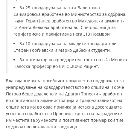
За 25 крводарувања на г-ѓа Валентина
Сачмаровска вработена во Министерство за одбрана,
г-дин Горан Јанев вработен во Македонски шуми и г-
ѓа Анита Велкова вработена во Спец.болница за
геријатриска и палијативна нега „13 Ноември“
За 10 крводарувања на младите крводарители
Стефан Ѓорѓиевски и Марко Дабески студенти,
За мотиватор во крводарителството на г-ѓа Моника
Палоска професор во СУГС „Кочо Рацин“.
Благодарници за посебниот придонес во поддршката за
унапредување на крводарителството во општина Ѓорче
Петров беше доделено и на Драган Трпески – вработен
во општинската администрација и Градоначалникот на
општината кој во оваа прилика ја истакна досегашната
успешна соработка со Црвениот крст, а на наградените
им честита за хуманоста и позитивниот пример кои тие
го даваат во локаланата заедница.