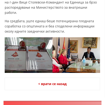
на г-дин Вице Столевски-Командант на Единица за брзо
распоредување на Министерството за внатрешни
работи.
На средбата, уште еднаш беше потенцирана плодната
соработка со општината и беа споделени информации
околу идните заеднички активности.
< врати се назад