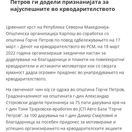
Петров ги додели признанијата за
најуспешните во крводарителството
ДЕЈСТВУВАЊЕ
Црвениот крст на Република Северна Македонија-
Општинска организација Карпош во соработка со
општина Ѓорче Петров по повод одбележувањето на 17
март – Денот на крводарителството во РСМ, на 18 март
ПРИРАЧНИЦИ
2022 година организираше заеднички настан за
доделување на благодарници и плакети на повеќекратни
СТРАТЕГИИ
крводарители и истаканти мотиватори кои со својата
хуманост дадоа огромен придонес во унапредувањето на
ЕДУКАТИВНО ИНФОРМАТИВНИ МАТЕРИЈАЛИ
крводарителството.
БРОШУРИ
На свечениот чин кој се одржа во општина Ѓорче Петров,
Градоначалникот на општината г-дин Александар
ПОСТЕРИ
Стојковски додели признанија за 75 пати дарувана крв на
ПРЕЗЕНТАЦИИ
г-дин Тони Трајковски-вработен во ЈСП Авто База “Горче
Петров”, за 100 дарувања на г-дин Дамир Смајловиќ и
благодарница за посебен придонес за мотивирање и
успешно организирањето на крводарителските акциите