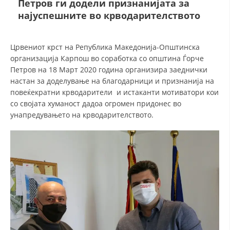
Петров ги додели признанијата за
најуспешните во крводарителството
ДЕЈСТВУВАЊЕ
Црвениот крст на Република Македонија-Општинска
организација Карпош во соработка со општина Ѓорче
Петров на 18 Март 2020 година организира заеднички
настан за доделување на благодарници и признанија на
ПРИРАЧНИЦИ
повеќекратни крводарители и истаканти мотиватори кои
со својата хуманост дадоа огромен придонес во
СТРАТЕГИИ
унапредувањето на крводарителството.
ЕДУКАТИВНО ИНФОРМАТИВНИ МАТЕРИЈАЛИ
БРОШУРИ
ПОСТЕРИ
ПРЕЗЕНТАЦИИ