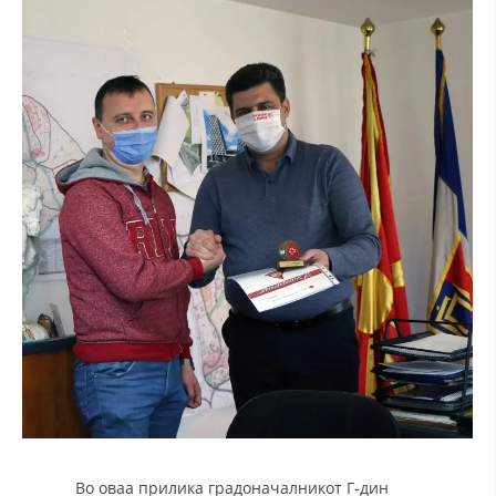
Во оваа прилика градоначалникот Г-дин