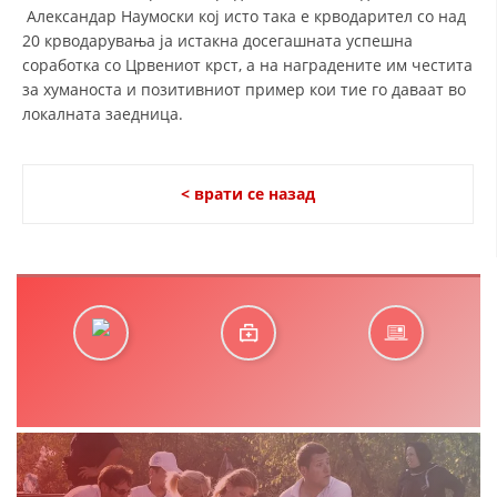
Александар Наумоски кој исто така е крводарител со над
20 крводарувања ја истакна досегашната успешна
соработка со Црвениот крст, а на наградените им честита
за хуманоста и позитивниот пример кои тие го даваат во
локалната заедница.
< врати се назад