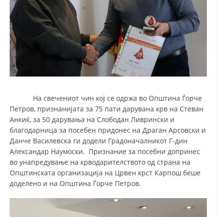
На свечениот чин кој се одржа во Општина Ѓорче
Петров, признанијата за 75 пати дарувана крв на Стеван
Анкиќ, за 50 дарувања на Слободан Ливрински и
благодарница за посебен придонес на Драган Арсовски и
Данче Василевска ги додели Градоначалникот Г-дин
Александар Наумоски. Признание за посебни допринес
во унапредување на крводарителството од страна на
Општинската организација на Црвен крст Карпош беше
доделено и на Општина Ѓорче Петров.