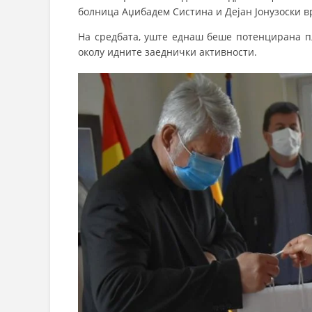
болница Аџибадем Систина и Дејан Јонузоски в
На средбата, уште еднаш беше потенцирана п
околу идните заеднички активности.