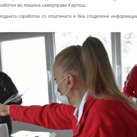
работен во локална самоуправа Карпош.
лодната соработка со општината и беа споделени информаци