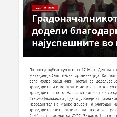
март 29, 2023
Градоначалникот
додели благодар
најуспешните во
По повод одбележување на 17 Март-Ден на кр
Македонија-Општинска организација Карпош
организира заеднички настан за доделувањ
крводарители и истаканти мотиватори кои со 
крводарителството. На свечениот чин кој се 
Стефчо Јакимовски додели Јубилејно признани
крводарител на Марко Дабески, а благодарн
крводарителските акциите на Цветанка Трај
Самболец-психолог од СУГС “Здравко Цветковс