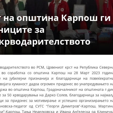
ДЕЈСТВУВАЊЕ
 на општина Карпош ги
ниците за
 крводарителството
ПРИРАЧНИЦИ
СТРАТЕГИИ
ЕДУКАТИВНО ИНФОРМАТИВНИ МАТЕРИЈАЛИ
водарителството во РСМ, Црвениот крст на Република Северн
 во соработка со општина Карпош на 28 Март 2023 годин
БРОШУРИ
е на јубилејни признанија и благодарници на повеќекратн
ПОСТЕРИ
својата хуманост дадоа огромен придонес во унапредувањето н
одржа во општина Карпош, Градоначалникот на општината г-ди
ПРЕЗЕНТАЦИИ
е за 50 крводарувања на Дарко Солев, благодарница за најмал
ици за придонес за мотивирање и успешно организирањето н
ановска-педагог од СУГС “Георги Димитров”-Карпош, Мартин
ки”-Kарпош, Тања Неделковска и Ивана Анѓелеска од Клиничк