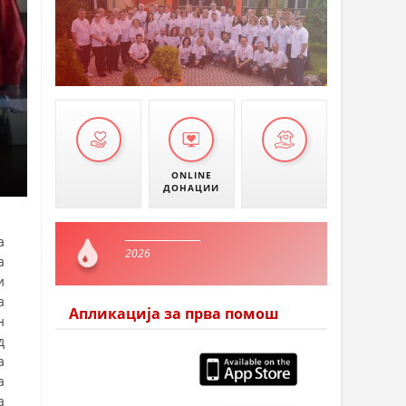
ONLINE
ДОНАЦИИ
а
2026
а
и
а
Апликација за прва помош
н
д
а
а
а