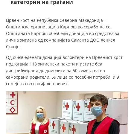
категории на граѓани
ДЕЈСТВУВАЊЕ
Црвен крст на Република Северна Македонија –
Општинска организација Карпош во соработка со
Општината Карпош обезбеди донација во средства за
лична хигиена од компанијата Саманта ДОО Хенкел
Скопје.
ПРИРАЧНИЦИ
Од обезбедената донација волонтери на Црвениот крст
подготвија 118 хигиенски пакети и истите беа
СТРАТЕГИИ
дистрибуирани до домовите на 50 семејства на
ЕДУКАТИВНО ИНФОРМАТИВНИ МАТЕРИЈАЛИ
самохрани родители, 59 лица со посебни потреби и 9
семејства во социјален ризик.
БРОШУРИ
ПОСТЕРИ
ПРЕЗЕНТАЦИИ