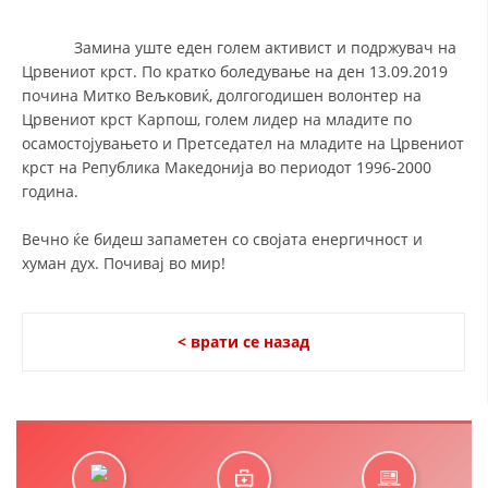
Замина уште еден голем активист и подржувач на
ДЕЈСТВУВАЊЕ
Црвениот крст. По кратко боледување на ден 13.09.2019
почина Митко Вељковиќ, долгогодишен волонтер на
Црвениот крст Карпош, голем лидер на младите по
осамостојувањето и Претседател на младите на Црвениот
крст на Република Македонија во периодот 1996-2000
ПРИРАЧНИЦИ
година.
СТРАТЕГИИ
Вечно ќе бидеш запаметен со својата енергичност и
хуман дух. Почивај во мир!
ЕДУКАТИВНО ИНФОРМАТИВНИ МАТЕРИЈАЛИ
БРОШУРИ
< врати се назад
ПОСТЕРИ
ПРЕЗЕНТАЦИИ