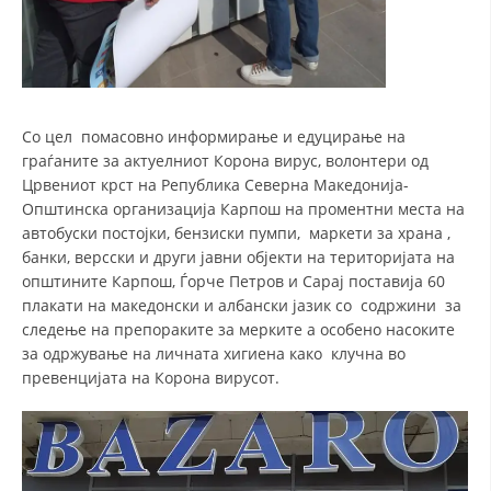
Со цел помасовно информирање и едуцирање на
граѓаните за актуелниот Корoна вирус, волонтери од
Црвениот крст на Република Северна Македонија-
Општинска организација Карпош на проментни места на
автобуски постојки, бензиски пумпи, маркети за храна ,
банки, версски и други јавни објекти на територијата на
општините Карпош, Ѓорче Петров и Сарај поставија 60
плакати на македонски и албански јазик со содржини за
следење на препораките за мерките а особено насоките
за одржување на личната хигиена како клучна во
превенцијата на Корона вирусот.