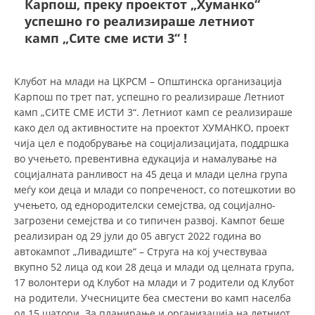
Карпош, преку проектот „Хуманко“
успешно го реализираше летниот
камп „Сите сме исти 3“ !
ДЕЈСТВУВАЊЕ
Клубот на млади на ЦКРСМ – Општинска организација
Карпош по трет пат, успешно го реализираше Летниот
камп „СИТЕ СМЕ ИСТИ 3“. Летниот камп се реализираше
ПРИРАЧНИЦИ
како дел од активностите на проектот ХУМАНКО, проект
чија цел е подобрување на социјализацијата, поддршка
СТРАТЕГИИ
во учењето, превентивна едукација и намалување на
социјалната ранливост на 45 деца и млади целна група
ЕДУКАТИВНО ИНФОРМАТИВНИ МАТЕРИЈАЛИ
меѓу кои деца и млади со попреченост, со потешкотии во
учењето, од еднородителски семејства, од социјално-
БРОШУРИ
загрозени семејства и со типичен развој. Кампот беше
ПОСТЕРИ
реализиран од 29 јули до 05 август 2022 година во
автокампот „Ливадиште“ – Струга на кој учествуваа
ПРЕЗЕНТАЦИИ
вкупно 52 лица од кои 28 деца и млади од целната група,
17 волонтери од Клубот на млади и 7 родители од Клубот
на родители. Учесниците беа сместени во камп населба
од 15 шатори. За планирање и организација на летниот