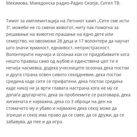
Меќамова, Македонска радио-Радио Скопје, Сител ТВ.
Тимот за имплемнтација на Летниот камп „Сите сме исти
3“, можеби не го смени животот, ниту пак помогна за
решавање на животно прашање на едно дете или
семејство, но овозможи 28 деца и 17 волонтери да научат
што значи хуманост, еднаквост, непристрасност.
Волонтерите научија и осознаа кои се придобивките кога
нешто правиш само од љубов и единствена цел ти е
нечија насмевка, додека учесниците осознаа дека постои
и друга страна освен сивото секојдневие, дека постои
средина каде сите се прифатени, дека постои средина
каде никој не ја врти главата настрана кога не му се
допаѓа другарчето, дека за проблемите се разговара, дека
хигиената е најважна, дека со 3 оброци на ден на
стомачето му е убаво и најважно дека секој може да
згреши и секој има право да се смее, да се дружи, да се
забавува, да пее и да игра.