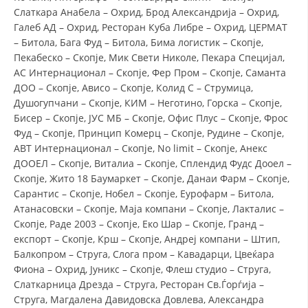
Слаткара Анабела – Охрид, Брод Александрија – Охрид,
Галеб АД – Охрид, Ресторан Куба Либре – Охрид, ЦЕРМАТ
– Битола, Бага Фуд – Битола, Бима логистик – Скопје,
Пекабеско – Скопје, Мик Свети Николе, Пекара Специјал,
АС Интернационал – Скопје, Фер Пром – Скопје, Саманта
ДОО – Скопје, Ависо – Скопје, Колид С – Струмица,
Душогупчани – Скопје, КИМ – Неготино, Горска – Скопје,
Бисер – Скопје, ЈУС МБ – Скопје, Офис Плус – Скопје, Фрос
Фуд – Скопје, Принцип Комерц – Скопје, Рудине – Скопје,
АВТ Интернационал – Скопје, No limit – Скопје, Анекс
ДООЕЛ – Скопје, Виталиа – Скопје, Сплендид Фудс Дооел –
Скопје, Жито 18 Баумаркет – Скопје, Данаи Фарм – Скопје,
Сарантис – Скопје, Нобел – Скопје, Еурофарм – Битола,
Атанасовски – Скопје, Маја компани – Скопје, Лакталис –
Скопје, Раде 2003 – Скопје, Еко Шар – Скопје, Гранд –
експорт – Скопје, Крш – Скопје, Андреј компани – Штип,
Балкопром – Струга, Слога пром – Кавадарци, Цвеќара
Фиона – Охрид, Јуникс – Скопје, Флеш студио – Струга,
Слаткарница Дрезда – Струга, Ресторан Св.Ѓорѓија –
Струга, Магдалена Давидовска Довлева, Александра