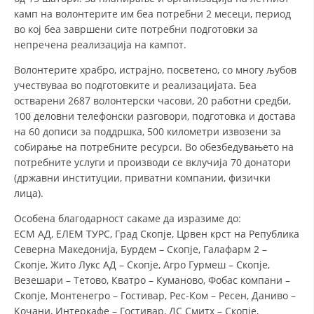
камп на волонтерите им беа потребни 2 месеци, период
во кој беа завршени сите потребни подготовки за
непречена реализација на кампот.
Волонтерите храбро, истрајно, посветено, со многу љубов
учествуваа во подготовките и реализацијата. Беа
остварени 2687 волонтерски часови, 20 работни средби,
100 деловни телефонски разговори, подготовка и достава
на 60 дописи за поддршка, 500 километри извозени за
собирање на потребните ресурси. Во обезбедувањето на
потребните услуги и производи се вклучија 70 донатори
(државни институции, приватни компании, физички
лица).
Особена благодарност сакаме да изразиме до:
ЕСМ АД, ЕЛЕМ ТУРС, Град Скопје, Црвен крст на Република
Северна Македонија, Бурдем – Скопје, Галафарм 2 –
Скопје, Жито Лукс АД – Скопје, Агро Гурмеш – Скопје,
Везешари – Тетово, Кватро – Куманово, Фобас компани –
Скопје, Монтенегро – Гостивар, Рес-Ком – Ресен, Даниво –
Кочани, Интеркафе – Гостивар, ДС Смитх – Скопје,