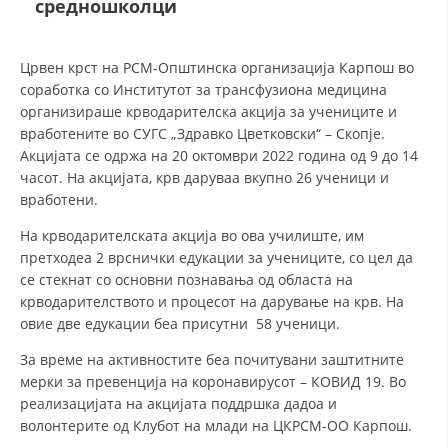
средношколци
ДЕЈСТВУВАЊЕ
Црвен крст на РСМ-Општинска организација Карпош во
соработка со Институтот за трансфузиона медицина
организираше крводарителска акција за учениците и
вработените во СУГС „Здравко Цветковски“ – Скопје.
Акцијата се одржа на 20 октомври 2022 година од 9 до 14
ПРИРАЧНИЦИ
часот. На акцијата, крв даруваа вкупно 26 ученици и
вработени.
СТРАТЕГИИ
На крводарителската акција во ова училиште, им
ЕДУКАТИВНО ИНФОРМАТИВНИ МАТЕРИЈАЛИ
претходеа 2 врснички едукации за учениците, со цел да
се стекнат со основни познавања од областа на
БРОШУРИ
крводарителството и процесот на дарување на крв. На
овие две едукации беа присутни 58 ученици.
ПОСТЕРИ
За време на активностите беа почитувани заштитните
ПРЕЗЕНТАЦИИ
мерки за превенција на коронавирусот – КОВИД 19. Во
реализацијата на акцијата поддршка дадоа и
волонтерите од Клубот на млади на ЦКРСМ-ОО Карпош.