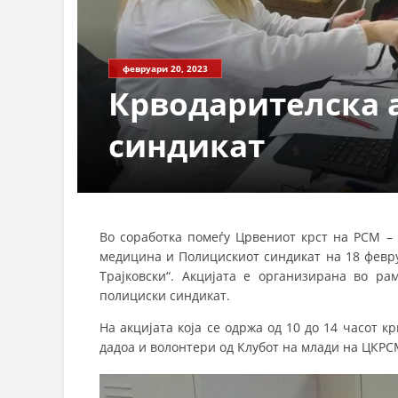
февруари 20, 2023
Крводарителска 
синдикат
Во соработка помеѓу Црвениот крст на РСМ –
медицина и Полицискиот синдикат на 18 февру
Трајковски“. Акцијата е организирана во р
полициски синдикат.
На акцијата која се одржа од 10 до 14 часот 
дадоа и волонтери од Клубот на млади на ЦКР