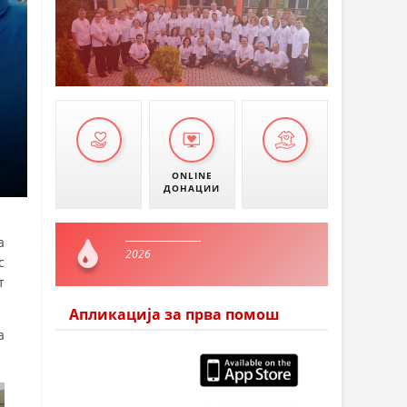
ONLINE
ДОНАЦИИ
а
2026
с
т
Апликација за прва помош
а