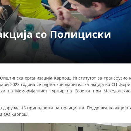
ДЕЈСТВУВАЊЕ
акција со Полициски
ПРИРАЧНИЦИ
СТРАТЕГИИ
ЕДУКАТИВНО ИНФОРМАТИВНИ МАТЕРИЈАЛИ
 Општинска организација Карпош, Институтот за трансфузион
ари 2023 година се одржа крводарителска акција во СЦ „Бори
БРОШУРИ
амки на Меморијалниот турнир на Советот при Македонскио
ПОСТЕРИ
ПРЕЗЕНТАЦИИ
крв даруваа 16 припадници на полицијата. Поддршка во акцијат
СМ-ОО Карпош.