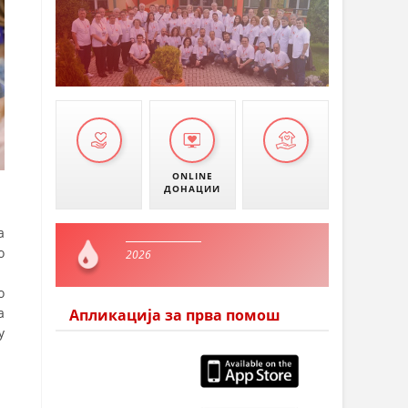
ONLINE
ДОНАЦИИ
а
о
2026
о
а
Апликација за прва помош
у