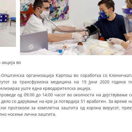
ДЕЈСТВУВАЊЕ
ПРИРАЧНИЦИ
 акција во
СТРАТЕГИИ
ЕДУКАТИВНО ИНФОРМАТИВНИ МАТЕРИЈАЛИ
-Општинска организација Карпош во соработка со Клиничкат
тутот за трансфузиона медицина на 19 Јуни 2020 година п
БРОШУРИ
елизираа уште една крводарителска акција.
проведе од 09;00 до 14;00 часот во околности на дејствување с
ПОСТЕРИ
 дело со дарување на крв ја потврдија 51 вработен. За време н
ПРЕЗЕНТАЦИИ
сни протоколи за комплетна заштита од корона вирусот, прек
лно носење лична заштита.