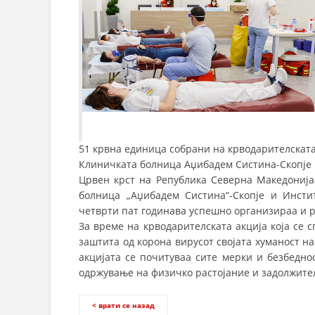
51 крвна единица собрани на крводарителската
Клиничката болница Аџибадем Систина-Скопје
Црвен крст на Република Северна Македонија
болница „Аџибадем Систина“-Скопје и Инсти
четврти пат годинава успешно организираа и р
За време на крводарителската акција која се с
заштита од корона вирусот својата хуманост на
акцијата се почитуваа сите мерки и безбедно
одржување на физичко растојание и задолжите
< врати се назад