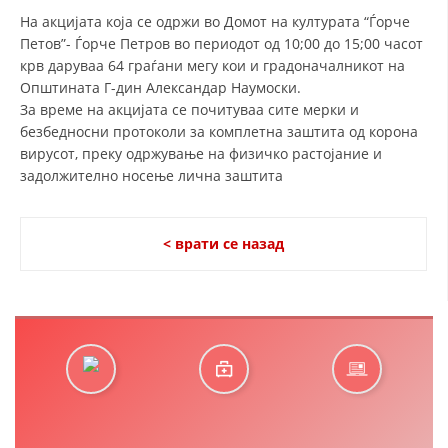
На акцијата која се одржи во Домот на културата “Ѓорче
Петов”- Ѓорче Петров во периодот од 10;00 до 15;00 часот
ДЕЈСТВУВАЊЕ
крв даруваа 64 граѓани мегу кои и градоначалникот на
Општината Г-дин Александар Наумоски.
За време на акцијата се почитуваа сите мерки и
безбедносни протоколи за комплетна заштита од корона
вирусот, преку одржување на физичко растојание и
ПРИРАЧНИЦИ
задолжително носење лична заштита
СТРАТЕГИИ
< врати се назад
ЕДУКАТИВНО ИНФОРМАТИВНИ МАТЕРИЈАЛИ
БРОШУРИ
ПОСТЕРИ
ПРЕЗЕНТАЦИИ