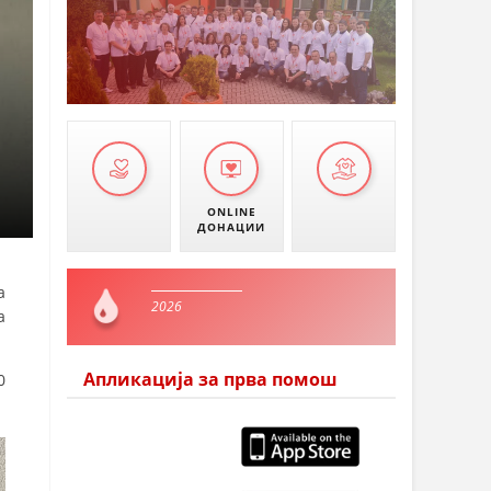
ONLINE
ДОНАЦИИ
а
2026
а
Апликација за прва помош
0