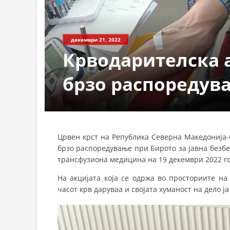
декември 21, 2022
Крводарителска а
брзо распоредув
Црвен крст на Република Северна Македонија-
брзо распоредување при Бирото за јавна безб
трансфузиона медицина на 19 декември 2022 г
На акцијата која се одржа во просториите на
часот крв даруваа и својата хуманост на дело 