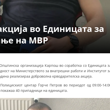
ДЕЈСТВУВАЊЕ
кција во Единицата за
ање на МВР
ПРИРАЧНИЦИ
СТРАТЕГИИ
ЕДУКАТИВНО ИНФОРМАТИВНИ МАТЕРИЈАЛИ
Општинска организација Карпош во соработка со Единицата з
едност на Министерството за внатрешни работи и Институтот з
БРОШУРИ
одина реализираа доброволна крводарителска акција.
ПОСТЕРИ
 Полицискиот центар Ѓорче Петров во периодот од 09:00-14:0
ПРЕЗЕНТАЦИИ
ја покажаа 40 припадници на единицата.