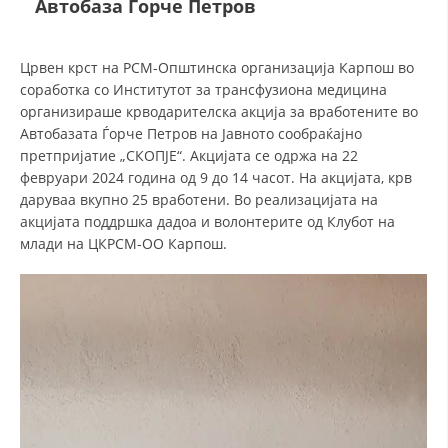
Автобаза Ѓорче Петров
ДЕЈСТВУВАЊЕ
Црвен крст на РСМ-Општинска организација Карпош во
соработка со Институтот за трансфузиона медицина
организираше крводарителска акција за вработените во
Автобазата Ѓорче Петров на Јавното сообраќајно
претпријатие „СКОПЈЕ“. Акцијата се одржа на 22
ПРИРАЧНИЦИ
февруари 2024 година од 9 до 14 часот. На акцијата, крв
даруваа вкупно 25 вработени. Во реализацијата на
СТРАТЕГИИ
акцијата поддршка дадоа и волонтерите од Клубот на
млади на ЦКРСМ-ОО Карпош.
ЕДУКАТИВНО ИНФОРМАТИВНИ МАТЕРИЈАЛИ
БРОШУРИ
ПОСТЕРИ
ПРЕЗЕНТАЦИИ