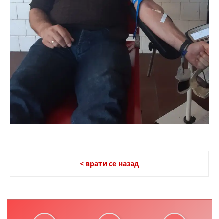
< врати се назад