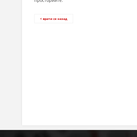
просториите.
< врати се назад