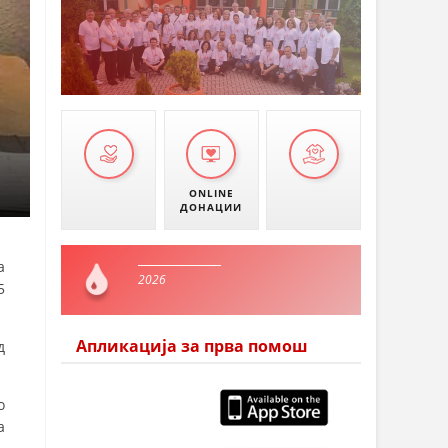
ONLINE
ДОНАЦИИ
а
2026
5
Апликација за прва помош
д
о
а