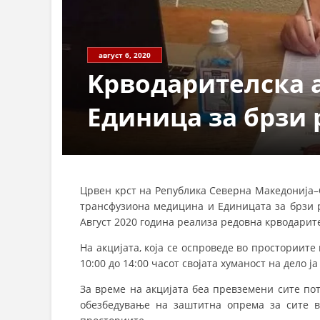
август 6, 2020
Kрводарителска а
Единица за брзи
Црвен крст на Република Северна Македонија–
трансфузиона медицина и Единицата за брзи 
Август 2020 година реализа редовна крводарите
На акцијата, која се оспроведе во просториите
10:00 до 14:00 часот својата хуманост на дело ј
За време на акцијата беа превземени сите по
обезбедување на заштитна опрема за сите в