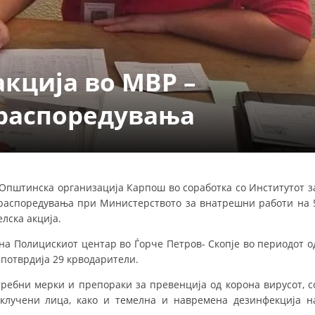
ДЕЈСТВУВАЊЕ
кција во МВР –
 распоредувања
ПРИРАЧНИЦИ
СТРАТЕГИИ
ЕДУКАТИВНО ИНФОРМАТИВНИ МАТЕРИЈАЛИ
Општинска организација Карпош во соработка со Институтот з
распоредувања при Министерството за внатрешни работи на 
БРОШУРИ
лска акција.
ПОСТЕРИ
 на Полицискиот центар во Ѓорче Петров- Скопје во периодот о
ПРЕЗЕНТАЦИИ
а потврдија 29 крводарители.
требни мерки и препораки за превенција од корона вирусот, с
клучени лица, како и темелна и навремена дезинфекција н