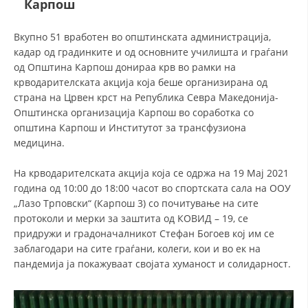
Карпош
ДЕЈСТВУВАЊЕ
Вкупно 51 вработен во општинската администрација,
кадар од градинките и од основните училишта и граѓани
од Општина Карпош донираа крв во рамки на
крводарителската акција која беше организирана од
страна на Црвен крст на Република Севра Македонија-
Општинска организација Карпош во соработка со
ПРИРАЧНИЦИ
oпштина Карпош и Институтот за трансфузиона
медицина.
СТРАТЕГИИ
На крводарителската акција која се одржа на 19 Мај 2021
ЕДУКАТИВНО ИНФОРМАТИВНИ МАТЕРИЈАЛИ
година од 10:00 до 18:00 часот во спортската сала на ООУ
БРОШУРИ
„Лазо Трповски“ (Карпош 3) со почитување на сите
протоколи и мерки за заштита од КОВИД – 19, се
ПОСТЕРИ
придружи и градоначалникот Стефан Богоев кој им се
заблагодари на сите граѓани, колеги, кои и во ек на
ПРЕЗЕНТАЦИИ
пандемија ја покажуваат својата хуманост и солидарност.