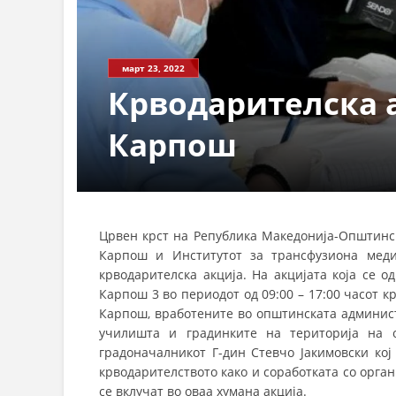
март 23, 2022
Крводарителска 
Карпош
Црвен крст на Република Македонија-Општинск
Карпош и Институтот за трансфузиона мед
крводарителска акција. На акцијата која се 
Карпош 3 во периодот од 09:00 – 17:00 часот к
Карпош, вработените во општинската админист
училишта и градинките на територија на
градоначалникот Г-дин Стевчо Јакимовски кој
крводарителството како и соработката со орган
се вклучат во оваа хумана акција.