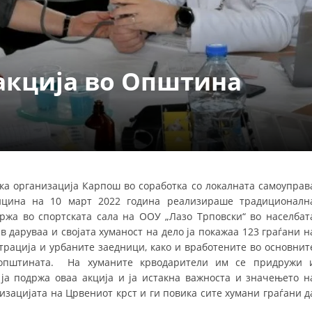
ДЕЈСТВУВАЊЕ
акција во Општина
ПРИРАЧНИЦИ
СТРАТЕГИИ
ЕДУКАТИВНО ИНФОРМАТИВНИ МАТЕРИЈАЛИ
а организација Карпош во соработка со локалната самоуправ
ицина на 10 март 2022 година реализираше традиционалн
БРОШУРИ
одржа во спортската сала на ООУ „Лазо Трповски“ во населбат
ПОСТЕРИ
рв даруваа и својата хуманост на дело ја покажаа 123 граѓани н
рација и урбаните заедници, како и вработените во основнит
ПРЕЗЕНТАЦИИ
 општината. На хуманите крводарители им се придружи 
 ја подржа оваа акција и ја истакна важноста и значењето н
изацијата на Црвениот крст и ги повика сите хумани граѓани д