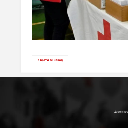
< врати се назад
Црвен крс