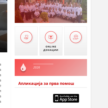
ONLINE
ДОНАЦИИ
а
2026
а
а
а
Апликација за прва помош
е
и
а
а