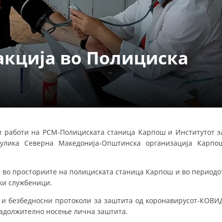
ДЕЈСТВУВАЊЕ
акција во Полициска
ПРИРАЧНИЦИ
СТРАТЕГИИ
ЕДУКАТИВНО ИНФОРМАТИВНИ МАТЕРИЈАЛИ
и работи на РСМ-Полициската станица Карпош и Институтот з
улика Северна Македонија-Општинска организација Карпо
БРОШУРИ
ПОСТЕРИ
21 во просториите на полициската станица Карпош и во периодо
ПРЕЗЕНТАЦИИ
ски службеници.
и и безбедносни протоколи за заштита од коронавирусот-КОВИ
задолжително носење лична заштита.