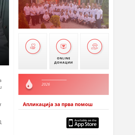
ONLINE
ДОНАЦИИ
а
2026
ш
Апликација за прва помош
т
Д