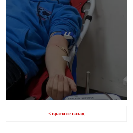
< врати се назад