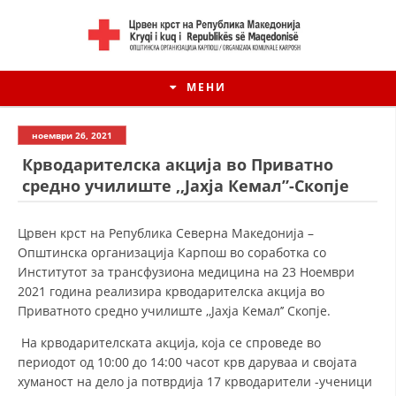
МЕНИ
ноември 26, 2021
Крводарителска акција во Приватно
средно училиште ,,Јахја Кемал”-Скопје
Црвен крст на Република Северна Македонија –
Општинска организација Карпош во соработка со
Институтот за трансфузиона медицина на 23 Ноември
2021 година реализира крводарителска акција во
Приватното средно училиште ,,Јахја Кемал’’ Скопје.
На крводарителската акција, која се спроведе во
периодот од 10:00 до 14:00 часот крв даруваа и својата
хуманост на дело ја потврдија 17 крводарители -ученици