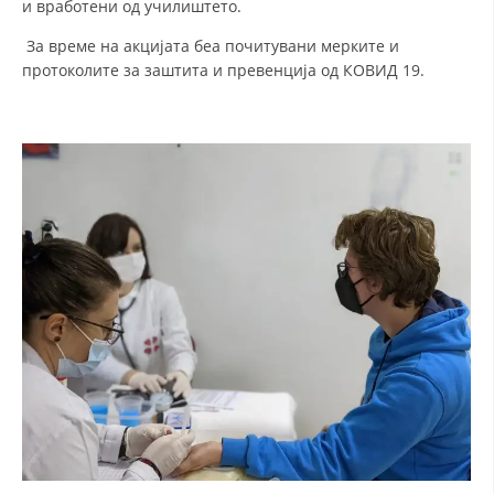
и вработени од училиштето.
За време на акцијата беа почитувани мерките и
ДЕЈСТВУВАЊЕ
протоколите за заштита и превенција од КОВИД 19.
ПРИРАЧНИЦИ
СТРАТЕГИИ
ЕДУКАТИВНО ИНФОРМАТИВНИ МАТЕРИЈАЛИ
БРОШУРИ
ПОСТЕРИ
ПРЕЗЕНТАЦИИ