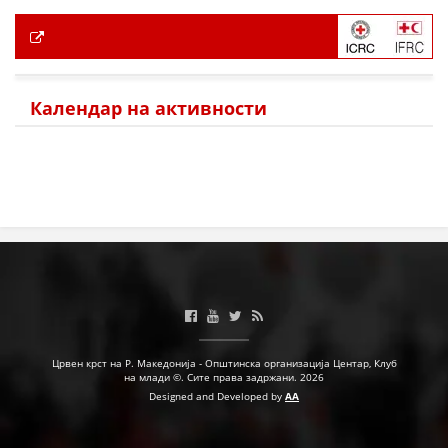
Календар на активности
Црвен крст на Р. Македонија - Општинска организација Центар, Клуб
на млади ©. Сите права задржани. 2026
Designed and Developed by
AA