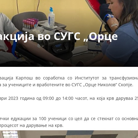
ДЕЈСТВУВАЊЕ
кција во СУГС „Орце
ПРИРАЧНИЦИ
СТРАТЕГИИ
ЕДУКАТИВНО ИНФОРМАТИВНИ МАТЕРИЈАЛИ
ација Карпош во соработка со Институтот за трансфузион
за учениците и вработените во СУГС „Орце Николов“ Скопје.
БРОШУРИ
и 2023 година од 09:00 до 14:00 часот, на која крв даруваа 2
ПОСТЕРИ
ПРЕЗЕНТАЦИИ
ички едукации за 100 ученици со цел да се стекнат со основн
процесот на дарување на крв.