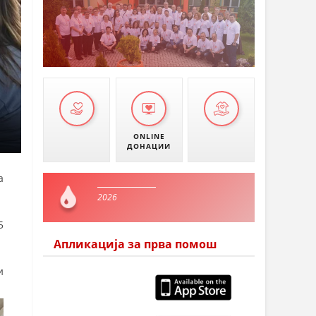
ONLINE
ДОНАЦИИ
а
2026
5
Апликација за прва помош
и