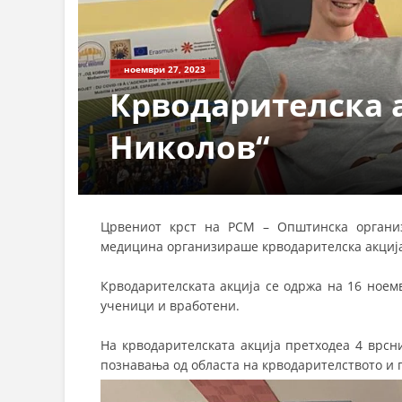
ноември 27, 2023
Крводарителска а
Николов“
Црвениот крст на РСМ – Општинска организ
медицина организираше крводарителска акција 
Крводарителската акција се одржа на 16 ноемвр
ученици и вработени.
На крводарителската акција претходеа 4 врсн
познавања од областа на крводарителството и 