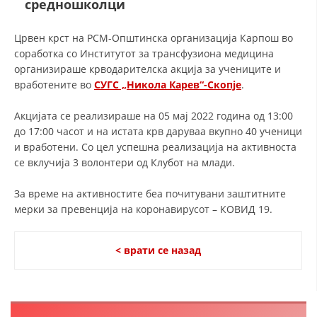
средношколци
ДЕЈСТВУВАЊЕ
Црвен крст на РСМ-Општинска организација Карпош во
соработка со Институтот за трансфузиона медицина
организираше крводарителска акција за учениците и
вработените во
СУГС „Никола Карев“-Скопје
.
Акцијата се реализираше на 05 мај 2022 година од 13:00
ПРИРАЧНИЦИ
до 17:00 часот и на истата крв даруваа вкупно 40 ученици
и вработени. Со цел успешна реализација на активноста
СТРАТЕГИИ
се вклучија 3 волонтери од Клубот на млади.
ЕДУКАТИВНО ИНФОРМАТИВНИ МАТЕРИЈАЛИ
За време на активностите беа почитувани заштитните
БРОШУРИ
мерки за превенција на коронавирусот – КОВИД 19.
ПОСТЕРИ
< врати се назад
ПРЕЗЕНТАЦИИ