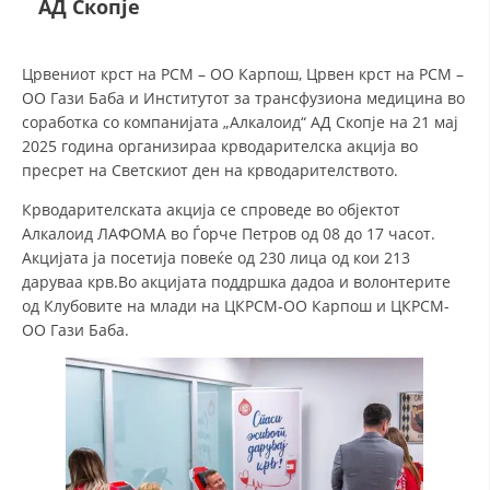
АД Скопје
ДЕЈСТВУВАЊЕ
Црвениот крст на РСМ – ОО Карпош, Црвен крст на РСМ –
ОО Гази Баба и Институтот за трансфузиона медицина во
соработка со компанијата „Алкалоид“ АД Скопје на 21 мај
2025 година организираа крводарителска акција во
пресрет на Светскиот ден на крводарителството.
ПРИРАЧНИЦИ
Крводарителската акција се спроведе во објектот
Алкалоид ЛАФОМА во Ѓорче Петров од 08 до 17 часот.
СТРАТЕГИИ
Акцијата ја посетија повеќе од 230 лица од кои 213
ЕДУКАТИВНО ИНФОРМАТИВНИ МАТЕРИЈАЛИ
даруваа крв.Во акцијата поддршка дадоа и волонтерите
од Клубовите на млади на ЦКРСМ-ОО Карпош и ЦКРСМ-
БРОШУРИ
ОО Гази Баба.
ПОСТЕРИ
ПРЕЗЕНТАЦИИ