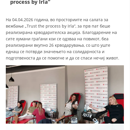
process by Irla“
ДЕЈСТВУВАЊЕ
На 04.04.2026 година, во просториите на салата за
вежбање „Trust the process by Irla“, за прв пат беше
реализирана крводарителска акција. Благодарение на
сите хумани граѓани кои се одзваа на повикот, беа
реализирани вкупно 26 крводарувања, со што уште
ПРИРАЧНИЦИ
еднаш се потврди значењето на солидарноста и
подготвеноста да се помогне и да се спаси нечиј живот.
СТРАТЕГИИ
ЕДУКАТИВНО ИНФОРМАТИВНИ МАТЕРИЈАЛИ
БРОШУРИ
ПОСТЕРИ
ПРЕЗЕНТАЦИИ