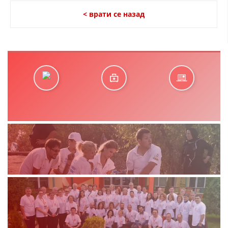
< врати се назад