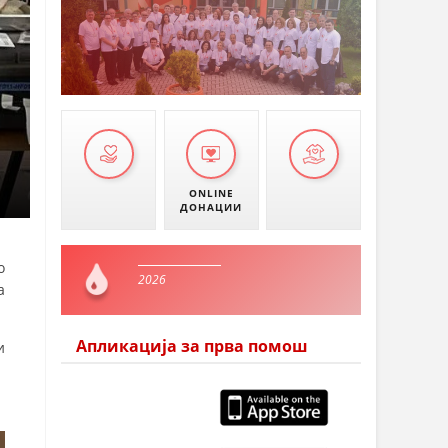
ONLINE
ДОНАЦИИ
о
2026
а
Апликација за прва помош
и