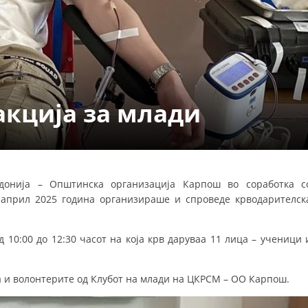
ДЕЈСТВУВАЊЕ
акција за млади
ПРИРАЧНИЦИ
СТРАТЕГИИ
ЕДУКАТИВНО ИНФОРМАТИВНИ МАТЕРИЈАЛИ
донија – Општинска организација Карпош во соработка с
 април 2025 година организираше и спроведе крводарителск
БРОШУРИ
ПОСТЕРИ
 10:00 до 12:30 часот на која крв даруваа 11 лица – ученици 
ПРЕЗЕНТАЦИИ
а и волонтерите од Клубот на млади на ЦКРСМ – ОО Карпош.