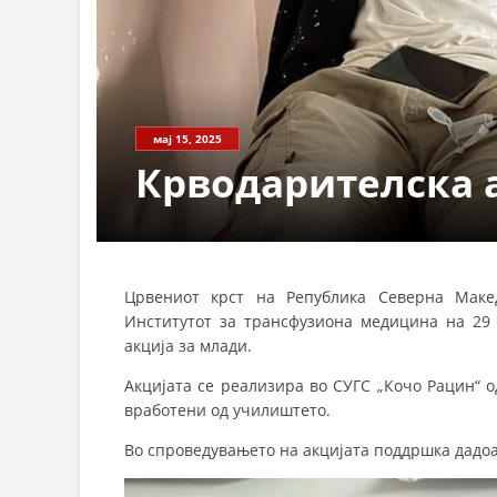
мај 15, 2025
Крводарителска 
Црвениот крст на Република Северна Маке
Институтот за трансфузиона медицина на 29
акција за млади.
Акцијата се реализира во СУГС „Кочо Рацин“ од
вработени од училиштето.
Во спроведувањето на акцијата поддршка дадо